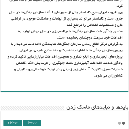
از تداخلات مرزی، جلوگیری از اختلافات مردم و ‏افزایش امنیت در جامعه عنوان
کرد‎.‎
وی افزود: اجرای طرح کاداستر یکی از محورهای ۹ گانه سازمان جنگل‌ها در سال
جاری است و کاداستر ‏می‌تواند بسیاری از ابهامات و مشکلات موجود در اراضی
ملی و مستثنیات اشخاص را مرتفع کند‎.‎
منصور یادآور شد: سازمان جنگل‌ها با برنامه‌ریزی در سال جهش تولید به
اقدامات خود سرعت دوچندان ‏بخشیده است‎.‎
به گزارش مرکز اطلاع رسانی سازمان جنگل‌ها، نمایندگان خانه ملت در دیدار با
رییس سازمان جنگل ها با اشاره به اهمیت و حفظ منابع ‏طبیعی، بر اجرای
پروژه‌های آبخیزداری و آبخوانداری و همچنین اقدامات بیابان‌زدایی تاکید کرده و
یادآور ‏شدند: اقدامات آبخیزداری باعث جلوگیری از فرسایش خاک، کاهش
خسارات سیل، تقویت آب های زیر ‏زمینی و در نهایت خوشحالی روستاییان و
کشاورزان می شود.
باید‌ها و نبایدهای ماسک زدن
Next
Prev