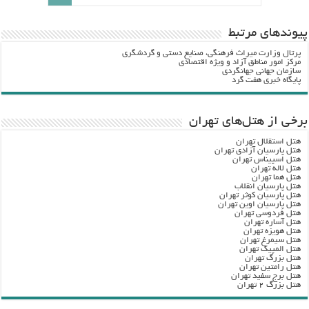
پيوندهاي مرتبط
پرتال وزارت ميراث فرهنگي، صنایع دستی و گردشگري
مرکز امور مناطق آزاد و ویژه اقتصادی
سازمان جهانی جهانگردی
پایگاه خبری هفت گرد
برخی از هتل‌های تهران
هتل استقلال تهران
هتل پارسیان آزادی تهران
هتل اسپیناس تهران
هتل لاله تهران
هتل هما تهران
هتل پارسیان انقلاب
هتل پارسیان کوثر تهران
هتل پارسیان اوین تهران
هتل فردوسی تهران
هتل آساره تهران
هتل هویزه تهران
هتل سیمرغ تهران
هتل المپیک تهران
هتل بزرگ تهران
هتل رامتین تهران
هتل برج سفید تهران
هتل بزرگ ۲ تهران