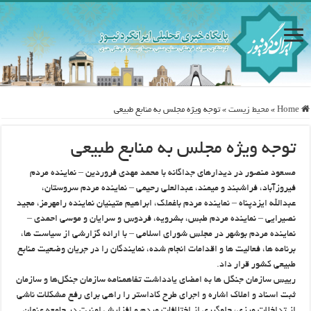
Home
»
محيط زيست
»
توجه ویژه مجلس به منابع طبیعی
توجه ویژه مجلس به منابع طبیعی
مسعود منصور در دیدارهای جداگانه با محمد ‏مهدی فروردین – نماینده مردم
فیروزآباد، فراشبند و میمند، عبدالعلی رحیمی – نماینده مردم سروستان،
عبدالله ‏ایزدپناه – نماینده مردم باغملک، ابراهیم متینیان نماینده رامهرمز، مجید
نصیرایی – نماینده مردم طبس، بشرویه، ‏فردوس و سرایان و موسی احمدی –
نماینده مردم بوشهر در مجلس شورای اسلامی – با ارائه گزارشی از سیاست ‏ها،
برنامه ها، فعالیت ها و اقدامات انجام شده، نمایندگان را در جریان وضعیت منابع
طبیعی کشور قرار داد‎.‎
رییس سازمان جنگل ها به امضای یادداشت تفاهمنامه سازمان جنگل‌ها و سازمان
ثبت اسناد و املاک اشاره و ‏اجرای طرح کاداستر را راهی برای رفع مشکلات ناشی