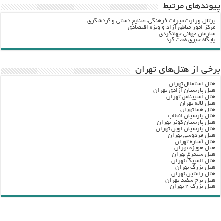
پيوندهاي مرتبط
پرتال وزارت ميراث فرهنگي، صنایع دستی و گردشگري
مرکز امور مناطق آزاد و ویژه اقتصادی
سازمان جهانی جهانگردی
پایگاه خبری هفت گرد
برخی از هتل‌های تهران
هتل استقلال تهران
هتل پارسیان آزادی تهران
هتل اسپیناس تهران
هتل لاله تهران
هتل هما تهران
هتل پارسیان انقلاب
هتل پارسیان کوثر تهران
هتل پارسیان اوین تهران
هتل فردوسی تهران
هتل آساره تهران
هتل هویزه تهران
هتل سیمرغ تهران
هتل المپیک تهران
هتل بزرگ تهران
هتل رامتین تهران
هتل برج سفید تهران
هتل بزرگ ۲ تهران