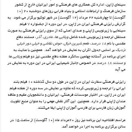
سینمای ژاپن، اداره کل همکاری های فرهنگی و امور ایرانیان خارج از کشور
سازمان فرهنگ و ارتباطات اسلامی و بنیاد فارابی روزهای دوشنبه ۲۰ (۱۰
آگوست) تا چهارشنبه ۲۲ مرداد (۱۲ آگوست) در شهر توکیو برگزار می شود. به
گزارش رایزنی فرهنگی ایران در ژاپن، در این دوره از جشنواره ۷ فیلم
سینمایی با زیرنویس ژاپنی و صدای اصلی که از سوی رایزنی فرهنگی به صورت
مستقل ترجمه و زیرنویس شده شامل
ویلایی ها، مادری، آذر
، مستند دفاع
مقدس با نام
۱۸
درصد
،
طعم شیرین خیال، حوض نقاشی و خیلی دور خیلی
نزدیک
بر اساس جدول اکران به نمایش در خواهد آمد. همچنین با عنایت به
اجرای برنامه در آستانه چهلمین سالگرد هفته دفاع مقدس نیز دو فیلم
ویلایی ها
و مستند ۱۸ درصد
در خصوص جانباز شیمیایی ایرانی در این دوره به نمایش در
می آید
رایزنی فرهنگی سفارت ایران در ژاپن در طول دو سال گذشته ۱۰ فیلم بلند
ایرانی را ترجمه و زیرنویس کرده که علاوه بر نمایش در سه دوره از هفته فیلم
ایران در ژاپن، در اختیار موسسات فرهنگی، ایرانیان و دانشجویان مقیم و علاقه
مندان ژاپنی قرار دارد. همچنین این آثار نقش مهمی را به عنوان منبع تقویت
آموزش زبان فارسی برای فارسی آموزان ژاپنی ایفا می‌کنند.
مراسم افتتاحیه این برنامه نیز روز ۲۰مرداد ماه (۱۰ آگوست) از ساعت ۱۵ در
سالن برگزاری برنامه به اجرا در خواهد آمد.