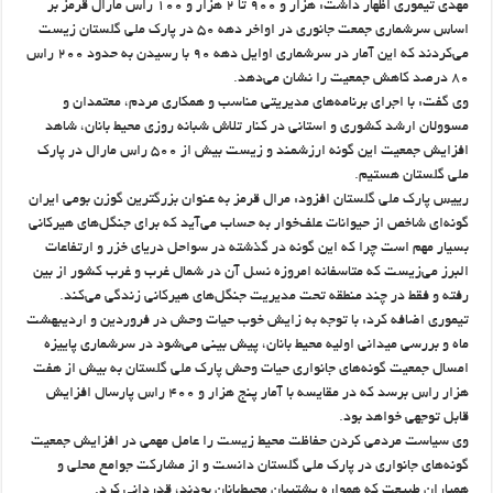
مهدی تیموری اظهار داشت: هزار و ۹۰۰ تا ۲ هزار و ۱۰۰ راس مارال قرمز بر
اساس سرشماری جمعت جانوری در اواخر دهه ۵۰ در پارک ملی گلستان زیست
می‌کردند که این آمار در سرشماری اوایل دهه ۹۰ با رسیدن به حدود ۲۰۰ راس
۸۰ درصد کاهش جمعیت را نشان می‌دهد.
وی گفت: با اجرای برنامه‌های مدیریتی مناسب و همکاری مردم، معتمدان و
مسوولان ارشد کشوری و استانی در کنار تلاش شبانه روزی محیط بانان، شاهد
افزایش جمعیت این گونه ارزشمند و زیست بیش از ۵۰۰ راس مارال در پارک
ملی گلستان هستیم.
رییس پارک ملی گلستان افزود: مرال قرمز به عنوان بزرگترین گوزن بومی ایران
گونه‌ای‌ شاخص از حیوانات علف‌خوار به حساب می‌آید که برای جنگل‌های هیرکانی
بسیار مهم است چرا که این گونه در گذشته در سواحل دریای خزر و ارتفاعات
البرز می‌زیست که متاسفانه امروزه نسل آن در شمال غرب و غرب کشور از بین
رفته و فقط در چند منطقه تحت مدیریت جنگل‌های هیرکانی زندگی می‌کند.
تیموری اضافه کرد: با توجه به زایش خوب حیات وحش در فروردین و اردیبهشت
ماه و بررسی میدانی اولیه محیط بانان، پیش بینی می‌شود در سرشماری پاییزه
امسال جمعیت گونه‌های جانواری حیات وحش پارک ملی گلستان به بیش از هفت
هزار راس برسد که در مقایسه با آمار پنج هزار و ۴۰۰ راس پارسال افزایش
قابل توجهی خواهد بود.
وی سیاست مردمی کردن حفاظت محیط زیست را عامل مهمی در افزایش جمعیت
گونه‌های جانواری در پارک ملی گلستان دانست و از مشارکت جوامع محلی و
همیاران طبیعت که همواره پشتیبان محیط‌بانان بودند، قدردانی کرد.