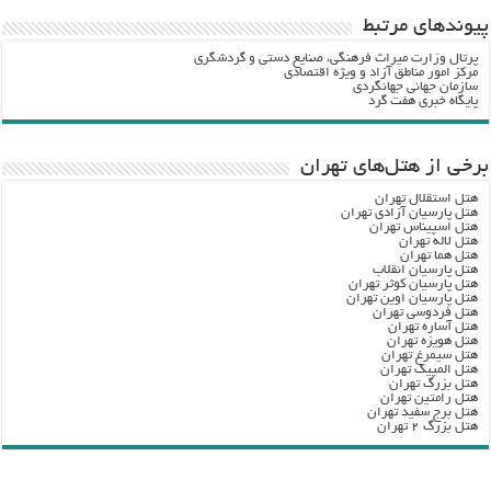
پيوندهاي مرتبط
پرتال وزارت ميراث فرهنگي، صنایع دستی و گردشگري
مرکز امور مناطق آزاد و ویژه اقتصادی
سازمان جهانی جهانگردی
پایگاه خبری هفت گرد
برخی از هتل‌های تهران
هتل استقلال تهران
هتل پارسیان آزادی تهران
هتل اسپیناس تهران
هتل لاله تهران
هتل هما تهران
هتل پارسیان انقلاب
هتل پارسیان کوثر تهران
هتل پارسیان اوین تهران
هتل فردوسی تهران
هتل آساره تهران
هتل هویزه تهران
هتل سیمرغ تهران
هتل المپیک تهران
هتل بزرگ تهران
هتل رامتین تهران
هتل برج سفید تهران
هتل بزرگ ۲ تهران