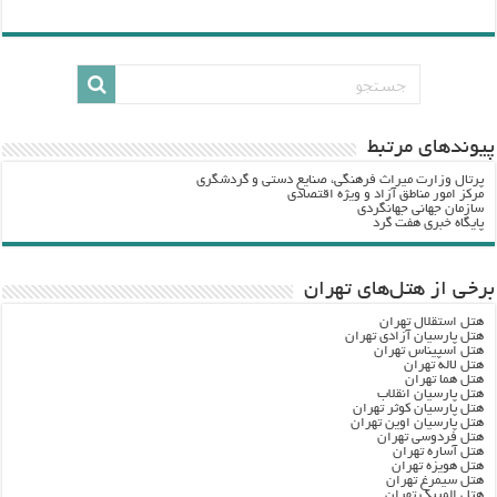
پيوندهاي مرتبط
پرتال وزارت ميراث فرهنگي، صنایع دستی و گردشگري
مرکز امور مناطق آزاد و ویژه اقتصادی
سازمان جهانی جهانگردی
پایگاه خبری هفت گرد
برخی از هتل‌های تهران
هتل استقلال تهران
هتل پارسیان آزادی تهران
هتل اسپیناس تهران
هتل لاله تهران
هتل هما تهران
هتل پارسیان انقلاب
هتل پارسیان کوثر تهران
هتل پارسیان اوین تهران
هتل فردوسی تهران
هتل آساره تهران
هتل هویزه تهران
هتل سیمرغ تهران
هتل المپیک تهران