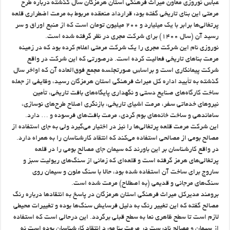
عباس نوروزی معاون میراث فرهنگی استان هرمزگان سال گذشته درباره طرح
مرمتی این بنای تاریخی گفته بود: قرارداد منعقده مربوط به مرمت اضطراری قلعه
پرتغالی‌ها برابر با یک میلیارد و ۲۰۰ میلیون تومان است که از منبع اوراق و سر
رسید آن (سال ۱۴۰۰) برای شرکت مجری در نظر گرفته شده است.
نوروزی نام این شرکت مجری را یک شرکت مرمتی اعلام کرده بود که در زمینه
مرمت بناهای تاریخی فعالیت کرده است. درصورتی که این شرکت در واقع
شرکت پیمانکاری است و براساس صورتجلسه مجمع فوق‌العاده آن که اواخر سال
گذشته به تأیید اداره کل میراث فرهنگی استان هرمزگان رسید، وظایفی از جمله
ساخت کارگاه‌های صنایع دستی و نگهداری پایگاه‌های بافت تاریخی، تأمین
نیروهای خدماتی سفر، مرمت اشیای تاریخی، بازنگری اصلاح طرح‌های نوسازی،
ساماندهی و ساخت خانه‌های بوم گردی، مرمت بافت‌های فرسوده و … دارد.
این شرکت مرمت قلعه پرتغالی‌ها را نیز در اختیار می‌گیرد ولی به جای استفاده از
مصالح بومی از مصالحی استفاده می‌کند که انتقاد کارشناسان را به همراه دارد.
در واقع کارشناسان بر این باورند که سیمان جای مصالح بومی را در قلعه
پرتغالی‌های هرمز گرفته است و قلعه‌ای که زمانی از سنگ‌های ریولیت سبز و
ساروج برای ساخت آن استفاده شده بود، حالا با سنگ ملون و سیمان روی
سنگ‌های مرجانی و قدیمی (به اصطلاح) مرمت شده است.
برومند مدیرکل میراث فرهنگی استان هرمزگان در پاسخ به انتقادها درباره رنگ
مصالح گفته که این تغییر رنگ به دلیل فرسایش سنگ‌ها بوده و تغییرات محیطی
لازم است تا سطح ظاهری نما به سطح قبلی برگردد. این درحالی است که استفاده
از سیمان و مصالح نادرست در مرمت بنا مورد انتقاد کارشناسان بوده است نه