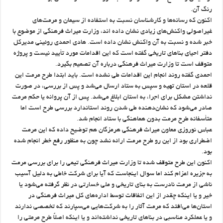
رنگ آن.
اکنون که رسانه‌ها و کارشناسان نسبت به استفاده از سیمان و مرمت‌های
غیراصولی واکنش‌های زیادی نشان داده اند، وزارت میراث فرهنگی از موضوع با
خبر شده و نسبت به آن واکنش نشان داده است. هادی احمدی روئینی مدیرکل
دفتر احیای بناهای تاریخی گفته است که این اقدامات مورد تأیید نیست و پروژه
متوقف است تا وزارت میراث فرهنگی درباره آن تصمیم بگیرد.
احمدی گفته روند انجام این اقدامات طی نشده است. باید ابتدا طرح مرمت این
قلعه در استان تهیه و سپس به ستاد ارسال می‌شد و پس از بررسی، در صورت
نداشتن مشکل برای اجرا، به استان ابلاغ می‌شد. پس از آن پروانه یا حکم مرمت
صادر می‌شود که نشان‌دهنده طی شدن روند استاندارد بررسی طرح است اما
متأسفانه طرح مرمت بدون هماهنگی با ستاد انجام شد.
عباس نوروزی معاون میراث فرهنگی هرمزگان هم توضیح داده که این مرمت
اضطراری بود از این رو طرح مرمت ارائه نشد چون به منظور رفع خطر انجام شده
بود.
اکنون این طرح متوقف شده تا وزارت میراث فرهنگی تیمی را برای بررسی مرمت
به جزیره اعزام کند اما سوال اینجاست که آیا برای شرکت خاطی به دلیل آسیب
ناشی از مرمت نادرست به بنای تاریخی و ملی خسارتی در نظر گرفته می‌شود یا
خیر و یا اینکه چقدر از این اتفاقات توسط اداره‌های کل میراث فرهنگی در
استان‌ها می‌افتد که مرمت آثار را به شرکت‌هایی می‌سپارند که تخصصی ندارند
و یا عملکرد مناسبی در بناهای تاریخی نداشته‌اند و یا اینکه اصلاً طرح مرمتی را