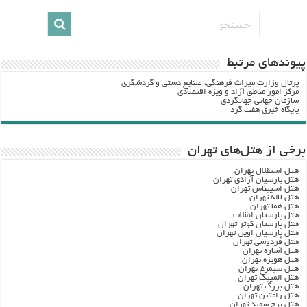
پيوندهاي مرتبط
پرتال وزارت ميراث فرهنگي، صنایع دستی و گردشگري
مرکز امور مناطق آزاد و ویژه اقتصادی
سازمان جهانی جهانگردی
پایگاه خبری هفت گرد
برخی از هتل‌های تهران
هتل استقلال تهران
هتل پارسیان آزادی تهران
هتل اسپیناس تهران
هتل لاله تهران
هتل هما تهران
هتل پارسیان انقلاب
هتل پارسیان کوثر تهران
هتل پارسیان اوین تهران
هتل فردوسی تهران
هتل آساره تهران
هتل هویزه تهران
هتل سیمرغ تهران
هتل المپیک تهران
هتل بزرگ تهران
هتل رامتین تهران
هتل برج سفید تهران