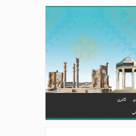
دی
گالری
خی