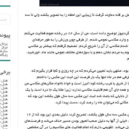
میم به ثبت ماه کامل بر قله‌ دماوند گرفت تا زیبایی این لحظه را به تصویر بکشد ولی تا سه
مجید قهرودی ـ عکاس ـ درباره ثبت این اثر به ایرانگردنیوز توضیح داده است: من از سال ۸۲ در رشته نجوم فعالیت می‌کنم
پيوند
 و وارد عکاسی نجومی شدم. از طرفی چون ورزش را به طور حرفه‌ای
پرتال
شنا شدم عکاسی از آن را شروع کردم. تصمیم گرفتم که بیشتر بر عکاسی
مرکز ا
سازما
جوم به مردم نشان دهم و با سوژه‌های مختلف نجومی مانند ماه، خورشید،
پایگا
.
 بود، منتهی باید تعیین می‌کردم که در چه روزی و کجا قرار بگیرم که
برخی 
ز طرفی هم در ماه تنها یک بار فرصت این ثبت این عکس را داشتم.
هتل ا
یا از شرق یا غرب رشته کوه البرز است و خواه ناخواه مکان‌های عکاسی من
هتل پ
هتل ا
همه جای آن هم قابلیت عکاسی ندارد؛ زیرا مثلا یک جا دره است یا یک
هتل ل
هتل ه
کی از دلایلی که باعث شد ثبت این عکس سه سال طول بکشد این بود که
هتل پ
 مکانی که می‌توان ماه را رصد کرد، دست پیدا کرد.
هتل پ
هتل پ
هتل ف
هتل آ
این عکاس درباره دیگر دلایلی که باعث شد ثبت این عکس سه سال طول بکشد، تصریح کرد: دلیل بعدی این بود که از ۱۲
هتل ه
یلی‌ از آنها به دلیل صعب‌العبور بودن مسیر حذف می‌شد و فرصت‌های
هتل س
هتل ا
سل می‌شد. تقویمی دارم که تمام فعالیت های عکاسیم را در آن مشخص