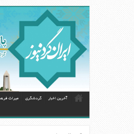
آخرین اخبار
گردشگری
ميراث فره