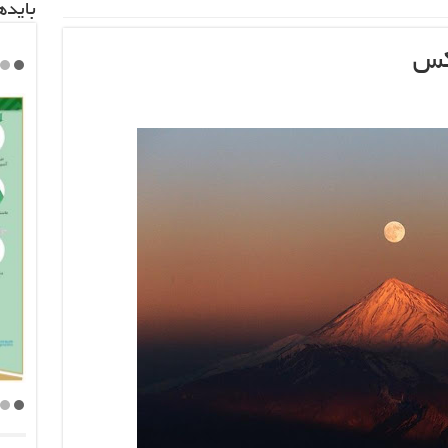
باید‌
کس