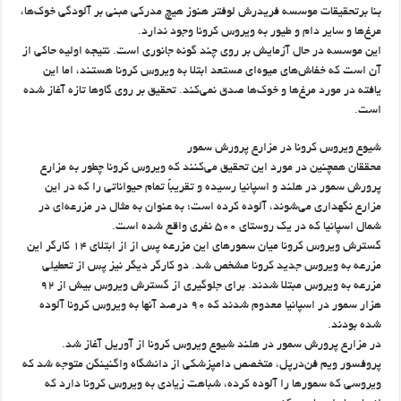
بنا برتحقیقات موسسه فریدرش لوفتر هنوز هیچ مدرکی مبنی بر آلودگی خوک‌ها،
مرغ‌ها و سایر دام و طیور به ویروس کرونا وجود ندارد.
این موسسه در حال آزمایش بر روی چند گونه جانوری است. نتیجه اولیه حاکی از
آن است که خفاش‌های میوه‌ای مستعد ابتلا به ویروس کرونا هستند، اما این
یافته در مورد مرغ‌ها و خوک‌ها صدق نمی‌کند. تحقیق بر روی گاوها تازه آغاز شده
است.
شیوع ویروس کرونا در مزارع پرورش سمور
محققان همچنین در مورد این تحقیق می‌کنند که ویروس کرونا چطور به مزارع
پرورش سمور در هلند و اسپانیا رسیده و تقریباً تمام حیواناتی را که در این
مزارع نگهداری می‌شوند، آلوده کرده است؛ به عنوان به مثال در مزرعه‌ای در
شمال اسپانیا که در یک روستای ۵۰۰ نفری واقع شده است.
گسترش ویروس کرونا میان سمورهای این مزرعه پس از از ابتلای ۱۴ کارگر این
مزرعه به ویروس جدید کرونا مشخص شد. دو کارگر دیگر نیز پس از تعطیلی
مزرعه به ویروس مبتلا شدند. برای جلوگیری از گسترش ویروس بیش از ۹۲
هزار سمور در اسپانیا معدوم شدند که ۹۰ درصد آنها به ویروس کرونا آلوده
شده بودند.
در مزارع پرورش سمور در هلند شیوع ویروس کرونا از آوریل آغاز شد.
پروفسور ویم فن‌در‌پل، متخصص دامپزشکی از دانشگاه واگنینگن متوجه شد که
ویروسی که سمورها را آلوده کرده، شباهت زیادی به ویروس کرونا دارد که