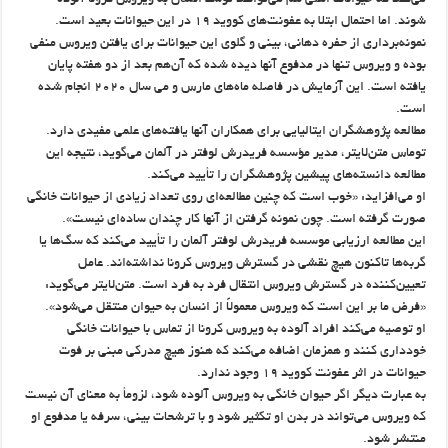
می‌کند که حیوانات اهلی هم می‌توانند توسط انسان به ویروس کرونا آلوده
شوند. اما احتمال ابتلا به عفونت‌های کووید ۱۹ در این حیوانات بعید است.
نمونه‌برداری از حفره دهانی، بینی و گلوی این حیوانات برای یافتن ویروس منفی‌
بوده و ویروس تنها در مدفوع آنها دیده شده که آن‌هم بعد از دو هفته پایان
یافته است. این آزمایش در فاصله‌ ماه‌های مارس و می سال ۲۰۲۰ انجام شده
است.
مطالعه پژوهشگران ایتالیایی برای همکاران آنها یافته‌های علمی مفیدی دارد.
توماس متن‌لایتر، مدیر مؤسسه فریدرش لوفتر در آلمان می‌گوید، نتیجه این
مطالعه دانسته‌های پیشین پژوهشگران را تأیید می‌کند.
او می‌افزاید: «خوب است که چنین مطالعه‌ای روی تعداد زیادی از حیوانات خانگی
صورت گرفته است. چون نمونه گرفتن از آنها کار چندان ساده‌ای نیست».
این مطالعه ارزیابی موسسه فریدرش لوفتر آلمان را تأیید می‌کند که سگ‌ها یا
گربه‌ها تاکنون هیچ نقشی در گسترش ویروس کرونا نداشته‌اند. عامل
تعیین‌کننده در گسترش ویروس انتقال فرد به فرد است. متن‌لایتر می‌گوید:
«فرض ما بر این است که ویروس معمولاً از انسان به حیوان منتقل می‌شود».
او توصیه می‌کند افراد آلوده به ویروس کرونا از تماس با حیوانات خانگی
خودداری کنند و همزمان اضافه می‌کند که هنوز هیچ مدرکی مبنی بر فوت
حیوانات در اثر عفونت کووید ۱۹ وجود ندارد.
به عبارت دیگر اگر حیوان خانگی به ویروس آلوده شود، لزومأ به معنای آن نیست
که ویروس می‌تواند در بدن او تکثیر شود و با ترشحات بینی، سرفه یا مدفوع او
منتشر شود.