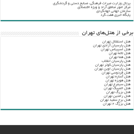
پرتال وزارت ميراث فرهنگي، صنایع دستی و گردشگري
مرکز امور مناطق آزاد و ویژه اقتصادی
سازمان جهانی جهانگردی
پایگاه خبری هفت گرد
برخی از هتل‌های تهران
هتل استقلال تهران
هتل پارسیان آزادی تهران
هتل اسپیناس تهران
هتل لاله تهران
هتل هما تهران
هتل پارسیان انقلاب
هتل پارسیان کوثر تهران
هتل پارسیان اوین تهران
هتل فردوسی تهران
هتل آساره تهران
هتل هویزه تهران
هتل سیمرغ تهران
هتل المپیک تهران
هتل بزرگ تهران
هتل رامتین تهران
هتل برج سفید تهران
هتل بزرگ ۲ تهران