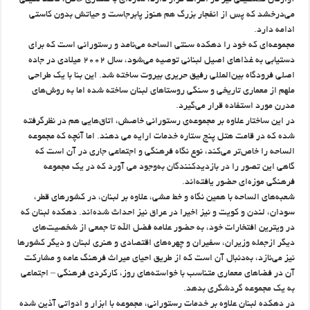
آوارگان فلسطینی نیز در اطراف قرار دارد، سازه‌ای با معماری خاص، مانند نگینی
می‌درخشد که پس از انفجار بزرگ هم هنوز پابرجاست و حیاتش بدون کاستی
ادامه دارد.
مجموعه‌ای که خود را دهکده سنتی الساحه می‌نامد و رستورانی است که برای
دستیابی به غذاهای اصیل لبنانی‌ توصیه می‌شود، سال ۲۰۰۲ میلادی در جاده
اصلی فرودگاه بین‌المللی رفیق حریری بیروت ساخته شد. این بنا با یک طراحی
ملهم از معماری تاریخی و سنگی روستاهای لبنان ساخته شده اما به روش‌های
مدرن مورد استفاده قرار می‌گیرد.
در این ساختار علاوه بر مجموعه‌ی رستورانی خاصش، اتاق‌هایی هم در نظرگرفته
شده که در قامت هتل پنج ستاره خدمات ارایه می دهند. اما آنچه که مجموعه
الساحه را خاص‌تر می‌کند، نوع نگاه فرهنگی و اجتماعی جاری در آن است که
گاهی این تصور را در بازدیدکنندگان به‌وجود می‌ آورد که در یک مجموعه
فرهنگی موزه‌ای حضور یافته‌اند.
شعبه‌های الساحه با همین نگاه و خط مشی، علاوه بر لبنان، در کشورهای قطر،
سودان، لندن و کویت و نیز اخیرا در عراق نیز احداث شده‌اند. دهکده لبنان که
در ویترین افتخارات خود، به حضور علامه فضل الله تا جمعی از شخصیت‌های
دیگر ازجمله وزیران، سفیران و چهره‌های اقتصادی و هنری لبنان و دیگر کشورها
نیز می‌نازد، به‌دنبال آن است که از طریق احیای میراث فرهنگ عامه و مشارکت
آن در فضاهای معماری متناسب با خواسته‌های روز، کارکردی فرهنگی – اجتماعی
به یک مجموعه گردشگری بدهد.
در دهکده لبنان علاوه بر خدمات رستورانی، مجموعه با ابزار و ادواتی آذین شده