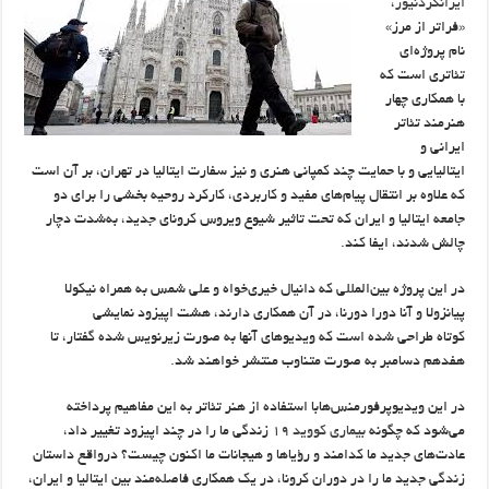
ایرانگردنیوز
،
«فراتر از مرز»
نام پروژه‌ای
تئاتری است که
با همکاری چهار
هنرمند تئاتر
ایرانی و
ایتالیایی و با حمایت چند کمپانی هنری و نیز سفارت ایتالیا در تهران، بر آن است
که علاوه بر انتقال پیام‌های مفید و کاربردی، کارکرد روحیه بخشی را برای دو
جامعه ایتالیا و ایران که تحت تاثیر شیوع ویروس کرونای جدید، به‌شدت دچار
چالش شدند، ایفا کند.
در این پروژه بین‌المللی که دانیال خیری‌خواه و علی شمس به همراه نیکولا
پیانزولا و آنا دورا دورنا، در آن همکاری دارند، هشت اپیزود نمایشی
کوتاه طراحی شده است که ویدیوهای آنها به صورت زیرنویس شده گفتار، تا
هفدهم دسامبر به صورت متناوب منتشر خواهند شد.
در این ویدیوپرفورمنس‌هابا استفاده از هنر تئاتر به این مفاهیم پرداخته
می‌شود که چگونه
بیماری کووید ۱۹
زندگی ما را در چند اپیزود تغییر داد،
عادت‌های جدید ما کدامند و رؤیاها و هیجانات ما اکنون چیست؟ درواقع داستان
زندگی جدید ما را در دوران کرونا، در یک همکاری فاصله‌مند بین ایتالیا و ایران،