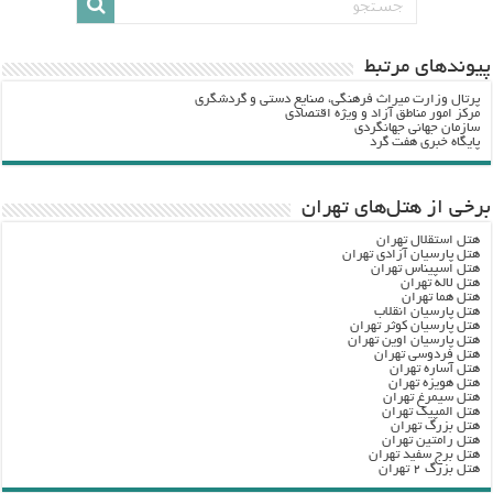
پيوندهاي مرتبط
پرتال وزارت ميراث فرهنگي، صنایع دستی و گردشگري
مرکز امور مناطق آزاد و ویژه اقتصادی
سازمان جهانی جهانگردی
پایگاه خبری هفت گرد
برخی از هتل‌های تهران
هتل استقلال تهران
هتل پارسیان آزادی تهران
هتل اسپیناس تهران
هتل لاله تهران
هتل هما تهران
هتل پارسیان انقلاب
هتل پارسیان کوثر تهران
هتل پارسیان اوین تهران
هتل فردوسی تهران
هتل آساره تهران
هتل هویزه تهران
هتل سیمرغ تهران
هتل المپیک تهران
هتل بزرگ تهران
هتل رامتین تهران
هتل برج سفید تهران
هتل بزرگ ۲ تهران