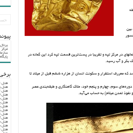
طه
 بین
 پرفسور
پيوند
پرتال
مرکز ا
سازما
انه‏ای در مرکز تپه و تقریبا در پست‌ترین قسمت تپه کرد این گمانه در
پایگا
شناسایی شد که معررف استقرار و سکونت انسان از هزاره ششم قبل از میلاد تا
برخی 
هتل ا
ی دوره‌های سوم، چهارم و پنجم خود، ملاک گاهنگاری و طبقه‌بندی عصر
هتل پ
هتل ا
نفوذ تمدن عیلام) به حساب می‌آید.
هتل ل
هتل ه
هتل پ
هتل پ
هتل پ
هتل ف
هتل آ
هتل ه
هتل س
هتل ا