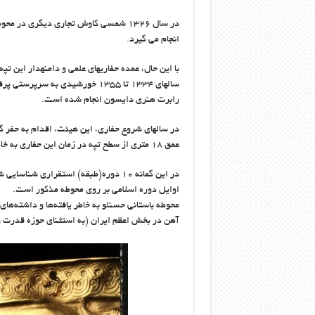
در سال ۱۳۲۶ شمسی کاوش تجاری دیگری در محو
انجام می‏ گیرد.
با این حال، عمده حفاری‏های علمی و دامنه‏دار این تپه
سال‏های ۱۳۳۴ تا ۱۳۵۵ خورشیدی به سرپرستی
رابرت هنری دایسون انجام شده است.
در سال‏های شروع حفاری، این هیئت، اقدام به حفر گم
عمق ۱۸ متری از سطح تپه در زمان این حفاری به خاک بکر و آب رسید.
در این گمانه ۱۰ دوره(طبقه) استقراری 
اوایل دوره اسلامی بر روی محوطه مذکور است.
محوطه باستانی حسنلو به خاطر یافته‌ها و داشته‌ها
آهن در بخش اعظم ایران (به استثنای حوزه قدرت و 