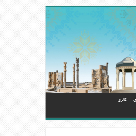
ی
گالری