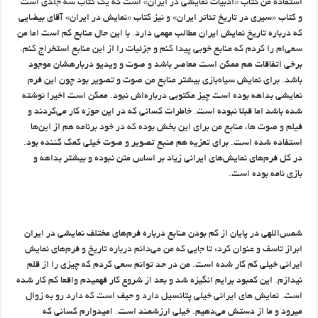
استفاده من کتاب «ادبیات نمایشی در ایران» است که یک کتاب سه جلدی است
و کتاب «سیری در تاریخ تئاتر ایران» و نیز کتاب «نمایش در ایران» آقای بیضایی
که درباره تاریخ نمایش ایران مطالب مهمی دارد. با این حال منابع کم است اما من
سعی‌ام را کردم که منابع خوبی پیدا کنم و جزئیات را از این منابع استخراج کنم.
برخی اتفاقات هم ممکن است معاصر باشد و صوت و ویدیو دربارهشان موجود
باشد. برای نمایش سیاه‌بازی بیشتر منابع من صوت و تصویر بود چون این فرم
نمایشی بداهه بوده است چیز مکتوبی درباره‌اش نبود. ممکن است اخیرا نوشته
شده باشد اما قبلا نبوده است. خاطرات کسانی که در این حوزه کار می‌کردند و
فیلم و صوت ها، منابع من برای این بخش بوده که در خود برنامه هم از این‌ها
استفاده شده است. برای تعزیه هم منبع تصویر و صوت خیلی کمک کننده بود.
در کل فرم‌های نمایش‌های ایرانی زیاد بر اساس متن نبوده و بیشتر بداهه و
بازی نامه بوده است.
شمس‌اللهی در پایان از کم بودن منابع درباره فرم‌های مختلف نمایشی در ایران
ابراز تاسف و عنوان کرد: تا جایی که من می‌دانم درباره تاریخ و فرم‌های نمایش
ایرانی خیلی کم کار شده است. من در حد توانم سعی کردم که چیزی را از قلم
نیدازم. این کمبود برایم انگیزه شد و بعد از شروع کار فهمیدم واقعا کم کار شده
است. نمایش های ایرانی خیلی پتانسیل دارد و حیف است که دارد رو به زوال
میرود و ما از دستش می‌دهیم. خیلی ارزشمند است. امیدوارم کسانی که