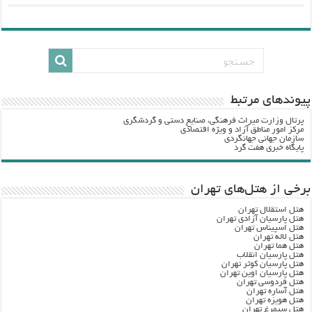
پيوندهاي مرتبط
پرتال وزارت ميراث فرهنگي، صنایع دستی و گردشگري
مرکز امور مناطق آزاد و ویژه اقتصادی
سازمان جهانی جهانگردی
پایگاه خبری هفت گرد
برخی از هتل‌های تهران
هتل استقلال تهران
هتل پارسیان آزادی تهران
هتل اسپیناس تهران
هتل لاله تهران
هتل هما تهران
هتل پارسیان انقلاب
هتل پارسیان کوثر تهران
هتل پارسیان اوین تهران
هتل فردوسی تهران
هتل آساره تهران
هتل هویزه تهران
هتل سیمرغ تهران