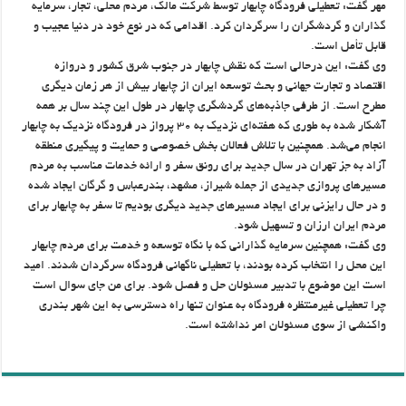
مهر گفت: تعطیلی فرودگاه چابهار توسط شرکت مالک، مردم محلی، تجار، سرمایه
گذاران و گردشگران را سرگردان کرد. اقدامی که در نوع خود در دنیا عجیب و
قابل تأمل است.
وی گفت: این درحالی است که نقش چابهار در جنوب شرق کشور و دروازه
اقتصاد و تجارت جهانی و بحث توسعه ایران از چابهار بیش از هر زمان دیگری
مطرح است. از طرفی جاذبه‌های گردشگری چابهار در طول این چند سال بر همه
آشکار شده به طوری که هفته‌ای نزدیک به ۳۰ پرواز در فرودگاه نزدیک به چابهار
انجام می‌شد. همچنین با تلاش فعالان بخش خصوصی و حمایت و پیگیری منطقه
آزاد به جز تهران در سال جدید برای رونق سفر و ارائه خدمات مناسب به مردم
مسیرهای پروازی جدیدی از جمله شیراز، مشهد، بندرعباس و گرگان ایجاد شده
و در حال رایزنی برای ایجاد مسیرهای جدید دیگری بودیم تا سفر به چابهار برای
مردم ایران ارزان و تسهیل شود.
وی گفت: همچنین سرمایه گذارانی که با نگاه توسعه و خدمت برای مردم چابهار
این محل را انتخاب کرده بودند، با تعطیلی ناگهانی فرودگاه سرگردان شدند. امید
است این موضوع با تدبیر مسئولان حل و فصل شود. برای من جای سوال است
چرا تعطیلی غیرمنتظره فرودگاه به عنوان تنها راه دسترسی به این شهر بندری
واکنشی از سوی مسئولان امر نداشته است.