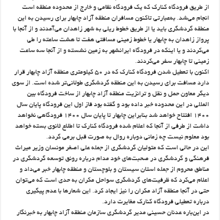
از طریق فرودگاه کنارک که یک فرودگاه نظامی و خارج از محدوده منطقه است
انجام می‌شد. به‌عبارتی تاکنون مسافران منطقه آزاد چابهار برای رسیدن به این
منطقه گردشگری باید یا از طریق خطوط ریلی به شهر زاهدان می‌آمدند و از آنجا با
پرواز زاهدان به چابهار یا خطوط زمینی مسافتی هفت تا هشت ساعته را طی
می‌کردند و یا اینکه در فرودگاه ایرانشهر به زمین نشسته و از آنجا سه ساعت
زمینی تا چابهار سفر می‌کردند.
اکنون با تعطیل شدن فرودگاه کنارک که در ۵۰ کیلومتری منطقه آزاد چابهار قرار
دارد مسافت برای رسیدن به این منطقه گردشگری طولانی‌تر شده است. از سوی
دیگر معاون حمل و نقل و ترانزیت منطقه آزاد چابهار از ساخت فرودگاه بین
المللی در این محدوده خبر داده بود و گفته بود فاز اول این فرودگاه پایان سال
۱۴۰۰ افتتاح خواهد شد بنابراین چابهار تا پایان سال ۱۴۰۰ فرودگاهی نخواهد
داشت از طرفی از آنجا که اعلام شده فرودگاه کنارک تا اطلاع ثانوی بسته خواهد
بود معلوم نیست چه زمانی دوباره روال به صورت قبل برمی گردد.
این در حالی است که متولیان گردشگری از جمله علی اصغر مونسان وزیر میراث
فرهنگی و گردشگری در صحبت‌های خود مدام درباره رونق توسعه گردشگری در
مناطق محروم از جمله استان سیستان و بلوچستان و منطقه چابهار خبر می‌داد و
اعلام می‌کرد که ظرفیت‌های گردشگری سواحل مکران به حدی است که می‌توان
حتی در آنجا منطقه آزاد مکران را نیز ایجاد کرد. این شعارها با عدم پیگیری
درباره تعطیلی فرودگاه کنارک مغایرت دارد.
در این‌باره عدنان حسینی مدیر گردشگری سازمان منطقه آزاد چابهار به خبرنگار