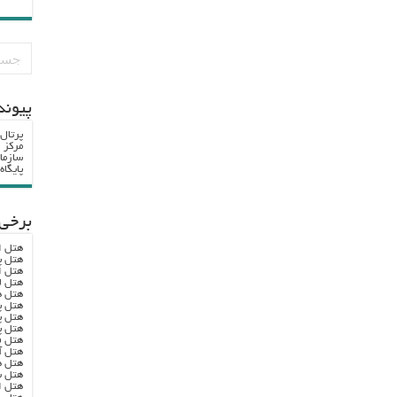
پيوند
پرتال
مرکز ا
سازما
پایگا
برخی 
هتل ا
هتل پ
هتل ا
هتل ل
هتل ه
هتل پ
هتل پ
هتل پ
هتل ف
هتل آ
هتل ه
هتل س
هتل ا