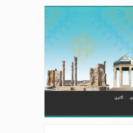
دی
گالری