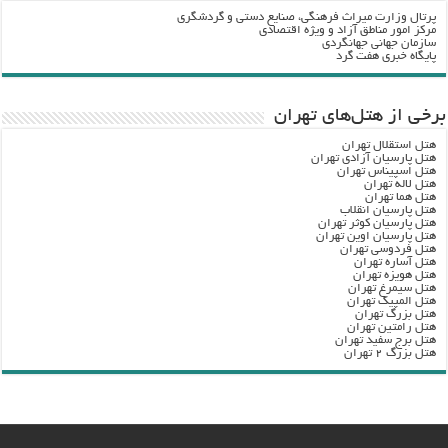
پرتال وزارت ميراث فرهنگي، صنایع دستی و گردشگري
مرکز امور مناطق آزاد و ویژه اقتصادی
سازمان جهانی جهانگردی
پایگاه خبری هفت گرد
برخی از هتل‌های تهران
هتل استقلال تهران
هتل پارسیان آزادی تهران
هتل اسپیناس تهران
هتل لاله تهران
هتل هما تهران
هتل پارسیان انقلاب
هتل پارسیان کوثر تهران
هتل پارسیان اوین تهران
هتل فردوسی تهران
هتل آساره تهران
هتل هویزه تهران
هتل سیمرغ تهران
هتل المپیک تهران
هتل بزرگ تهران
هتل رامتین تهران
هتل برج سفید تهران
هتل بزرگ ۲ تهران