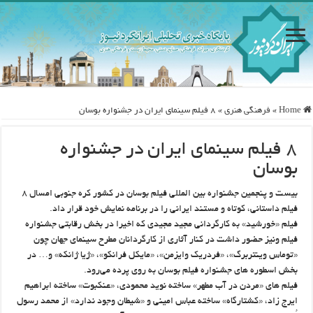
Home
»
فرهنگی هنری
»
۸ فیلم سینمای ایران در جشنواره بوسان
۸ فیلم سینمای ایران در جشنواره
بوسان
بیست و پنجمین جشنواره بین المللی فیلم بوسان در کشور کره جنوبی امسال ۸
فیلم داستانی، کوتاه و مستند ایرانی را در برنامه نمایش خود قرار داد.
فیلم «خورشید» به کارگردانی مجید مجیدی که اخیرا در بخش رقابتی جشنواره
فیلم ونیز حضور داشت در کنار آثاری از کارگردانان مطرح سینمای جهان چون
«توماس وینتربرگ»، «فردریک وایزمن»، «مایکل فرانکو»، «ژیا ژانکه» و… در
بخش اسطوره های جشنواره فیلم بوسان به روی پرده می‌رود.
فیلم های «مردن در آب مطهر» ساخته نوید محمودی، «عنکبوت» ساخته ابراهیم
ایرج زاد، «کشتارگاه» ساخته عباس امینی و «شیطان وجود ندارد» از محمد رسول