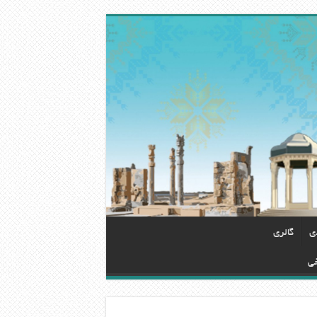
دی
گالری
خی