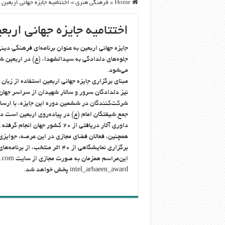
Home
»
فرهنگی هنری
»
اختتامیه جایزه جهانی اربعین
اختتامیه جایزه جهانی اربع
جایزه جهانی اربعین به عنوان برنامه‌ای فرهنگی دی
جلوه‌های دلدادگی به سیدالشهداء (ع) در اربعین ش
می‌شود.
مبنای برگزاری جایزه جهانی اربعین استفاده از زب
نیز دلدادگان سرور و سالار شهیدان از سراسر جها
شرکت‌کنندگان در ششمین دوره این جایزه، با ارسا
جمع شیفتگان امام (ع) در پیاده‌روی اربعین است در
داوری آثار دریافتی از ۲۰ کشور 
همچنین، فعالان فضای مجازی در این عرصه، جوایزی ا
برگزاری نمایشگاهی از ۴۰ اثر منتخب، از برنامه‌های جانبی آیین اختتامیه ششمین جایزه جهانی اربعین خواهد بود.
intel_arbaeen_award پخش خواهد شد.