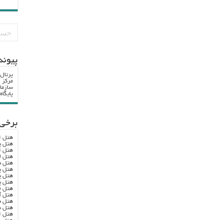
پيوند
پرتال
مرکز ا
سازما
پایگا
برخی 
هتل ا
هتل پ
هتل ا
هتل ل
هتل ه
هتل پ
هتل پ
هتل پ
هتل ف
هتل آ
هتل ه
هتل س
هتل ا