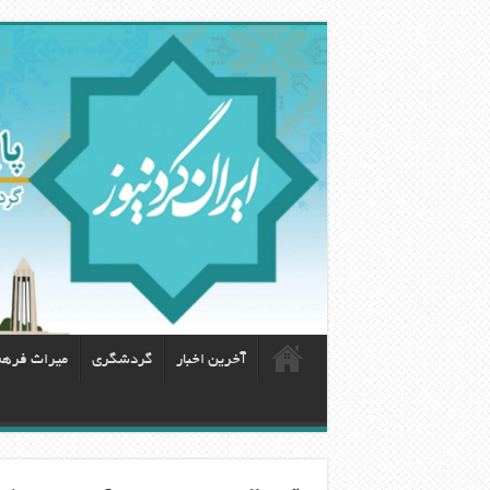
آخرین اخبار
گردشگری
ميراث فره