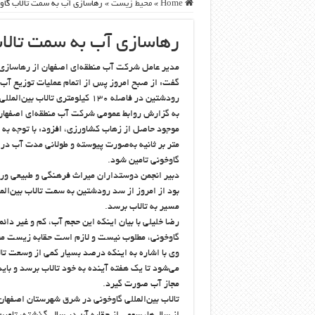
Home
»
محيط زيست
»
رهاسازی آب به سمت تالاب گاو
رهاسازی آب به سمت تالا
مدیر عامل شرکت آب منطقه‌ای اصفهان از رهاسازی 
گفت: از صبح امروز پس از اتمام عملیات توزیع آ
رودشتین در فاصله ۱۳۰ کیلومتری تالاب بین‌المللی گاوخونی با دبی ۶ متر مکعب بر ثانیه به سمت تالاب جاری شد.
به گزارش روابط عمومی شرکت آب منطقه‌ای اصفهان،
موجود حاصل از زهاب کشاورزی، افزود: با توجه به 
متر بر ثانیه به‌صورت پیوسته و طولانی مدت آب در 
گاوخونی تامین شود.
دبیر انجمن دوستداران میراث فرهنگی و طبیعی ورز
بود از امروز از سد رودشتین به سمت تالاب بین‌ال
مسیر به تالاب برسد.
رضا خلیلی با بیان اینکه این حجم آب، کم و غیر د
گاوخونی، مطلوب نیست و لازم است حقابه زیست محی
وی با اشاره به اینکه درصد بسیار کمی از وسعت ت
می‌شود تا یک هفته آینده به خود تالاب برسد و با
مجاز آب صورت گیرد.
تالاب بین‌المللی گاوخونی در شرق شهرستان اصفها