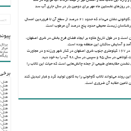
 و وارد این تالاب شد و امسال نیز از نیمه خرداد آب موجود در سد
 در روزهای نخستین ماه مهر برای دومین بار در سال جاری آب سد
تحلیل و مقایسه تصاویر ماهواره‌ای تالاب بین‌المللی گاوخونی نشان می‌داد که حدود ۲۱ درصد از سطح آن تا فروردین امسال
 کارشناسان زیست محیطی حدود پنج درصد آن مرطوب است.
پيوند
ران است و در طول تاریخ علاوه بر ایجاد فضای فرح بخش در شرق اصفهان،
رآمد و آسایش ساکنان این منطقه بوده است.
پرتال
مرکز ا
این تالاب که منطقه‌ای به وسعت ۴۷۶ کیلومتر مربع در ۱۶۷ کیلومتری جنوب شرق اصفهان در کنار شهر ورزنه و در مجاورت
سازما
پایگا
 سال ۹۸ آب را به خود دید.
نشدن حقابه‌های طبیعی از جمله چالش‌هایی است که حیات این تالاب را
برخی 
 روند می‌تواند تالاب گاوخونی را به کانون تولید گرد و غبار تبدیل کند
هتل ا
این تامین حقابه آن ضروری است.
هتل پ
هتل ا
هتل ل
هتل ه
هتل پ
هتل پ
هتل پ
هتل ف
هتل آ
هتل ه
هتل س
هتل ا