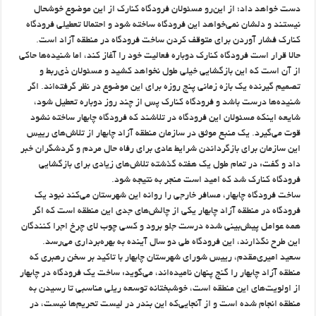
دست خواهد داد؛ از این‌رو مسئولان فرودگاه کنارک از این موضوع خوشحال
نیستند و دلشان نمی‌خواهد این فرودگاه ساخته شود و احتمالا تعطیلی فرودگاه
کنارک فشار آوردن برای متوقف کردن ساخت فرودگاه در منطقه آزاد است.
حالا قرار است فرودگاه کنارک دوباره فعالیت خود را آغاز کند، اما شنیده‌ها حاکی
از آن است که این بازگشایی خیلی طول نخواهد کشید و مسئولان ذی‌ربط و
تصمیم گیرنده یک بازه زمانی پنج روزه برای این موضوع در نظر گرفته‌اند. اگر
شنیده‌ها درست باشد و فرودگاه کنارک پس از چند روز دوباره تعطیل شود،
شایعه اینکه مسئولان این فرودگاه در تلاشند که فرودگاه چابهار ساخته نشود
قوت می‌گیرد. یک منبع موثق در سازمان منطقه آزاد چابهار از تلاش‌های رییس
این سازمان برای بازگرداندن شرایط عادی برای رفاه حال مردم و گردشگران خبر
داد و گفت: در تمام طول یک هفته گذشته تلاش‌های زیادی برای بازگشایی
فرودگاه کنارک شد که امید است منجر به نتیجه شود.
ساخت فرودگاه چابهار، مسافر خارجی را روانه این شهرستان می‌کند نبود یک
فرودگاه در منطقه آزاد چابهار یکی از چالش‌های جدی این منطقه است که اگر
همه عوامل پیش‌بینی شده درست جلو برود و کسی چوب لای چرخ اجرا کنندگان
این طرح نگذارند، این فرودگاه طی دو سال آینده به بهره‌برداری می‌رسد.
سعید امیری‌مقدم، رییس شورای شهرستان چابهار با تاکید بر سخن رهبری که
منطقه آزاد چابهار را گنج پنهان نامیده‌اند، می‌گوید: ساخت یک فرودگاه در چابهار
از اولویت‌های این منطقه است، خوشبختانه توسعه ریلی مناسبی تا رسیدن به
منطقه انجام شده است و از آنجایی‌که این بندر در لیست تحریم‌ها نیست، در