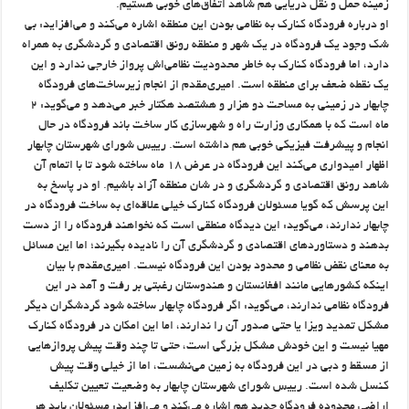
زمینه حمل و نقل دریایی هم شاهد اتفاق‌های خوبی هستیم.
او درباره فرودگاه کنارک به نظامی بودن این منطقه اشاره می‌کند و می‌افزاید: بی
شک وجود یک فرودگاه در یک شهر و منطقه رونق اقتصادی و گردشگری به همراه
دارد، اما فرودگاه کنارک به خاطر محدودیت نظامی‌اش پرواز خارجی ندارد و این
یک نقطه ضعف برای منطقه است. امیری‌مقدم از انجام زیرساخت‌های فرودگاه
چابهار در زمینی به مساحت دو هزار و هشتصد هکتار خبر می‌دهد و می‌گوید: ۲
ماه است که با همکاری وزارت راه و شهرسازی کار ساخت باند فرودگاه در حال
انجام و پیشرفت فیزیکی خوبی هم داشته است. رییس شورای شهرستان چابهار
اظهار امیدواری می‌کند این فرودگاه در عرض ۱۸ ماه ساخته شود تا با اتمام آن
شاهد رونق اقتصادی و گردشگری و در شان منطقه آزاد باشیم. او در پاسخ به
این پرسش که گویا مسئولان فرودگاه کنارک خیلی علاقه‌ای به ساخت فرودگاه در
چابهار ندارند، می‌گوید: این دیدگاه منطقی است که نخواهند فرودگاه را از دست
بدهند و دستاوردهای اقتصادی و گردشگری آن را نادیده بگیرند؛ اما این مسائل
به معنای نقض نظامی و محدود بودن این فرودگاه نیست. امیری‌مقدم با بیان
اینکه کشورهایی مانند افغانستان و هندوستان رغبتی بر رفت و آمد در این
فرودگاه نظامی ندارند، می‌گوید: اگر فرودگاه چابهار ساخته شود گردشگران دیگر
مشکل تمدید ویزا یا حتی صدور آن را ندارند، اما این امکان در فرودگاه کنارک
مهیا نیست و این خودش مشکل بزرگی است، حتی تا چند وقت پیش پروازهایی
از مسقط و دبی در این فرودگاه به زمین می‌نشست، اما از خیلی وقت پیش
کنسل شده است. رییس شورای شهرستان چابهار به وضعیت تعیین تکلیف
اراضی محدوده فرودگاه جدید هم اشاره می‌کند و می‌افزاید: مسئولان باید هر