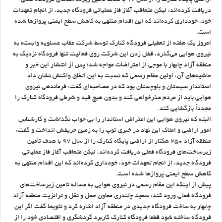
اراضی پایگاه کنارک را از سال ۹۷ با هدف تأمین زیرساخت‌های فرودگاه فعلی
دریافت کرده‌اند، لیکن متعاقب آغاز فاز عملیاتی فرودگاه جدید، از انجام تعهدات
خود، خودداری کرده‌اند که این اقدام منتهی به کاهش سطح ایمنی پروازها شده
است.
امروز یک هفته از تعطیلی فرودگاه کنارک توسط شرکت عقاب عسلویه وابسته به
نیروی هوایی می‌گذرد، قفل زدن این شرکت روی فعالیت تنها فرودگاه نزدیک به
منطقه آزاد چابهار با موجی از اعتراضات مواجه شد؛ پس از انتشار این خبر و
حاشیه‌های آن، اولین مقام رسمی که نسبت به این اتفاق واکنش نشان داد
استاندار سیستان و بلوچستان بود که در مصاحبه‌ای گفت: فرماندهی نیروی
هوایی باید از مردم عذرخواهی کند و بدون هیچ قید و شرطی فرودگاه کنارک را
مجدداً بازگشایی کند.
البته که نیروی هوایی این اعتراض استاندار را بی جواب نگذاشت و کارشناس
امور اراضی و املاک این نهاد در خبری توپ را به زمین حریفش انداخت و گفت:
منطقه آزاد ۲۵۰ هکتار از اراضی پایگاه کنارک را از سال ۹۷ با هدف تأمین
زیرساخت‌های فرودگاه فعلی دریافت کرده‌اند، لیکن متعاقب آغاز فاز عملیاتی
فرودگاه جدید، از انجام تعهدات خود، خودداری کرده‌اند که این اقدام منتهی به
کاهش سطح ایمنی پروازها شده است.
پیش از اینکه این مقام رسمی در نیروی هوایی به مساله تامین زیرساخت‌های
فرودگاه فعلی ورود کند، سعید چلندری معاون حمل و نقل و ترانزیت منطقه آزاد
چابهار به ساخت فرودگاه جدیدی در منطقه آزاد اشاره کرد و تلویحا گفت اگر این
فرودگاه ساخته شود قطعا فرودگاه کنارک کاربرد گردشگری و اقتصادی خود را از