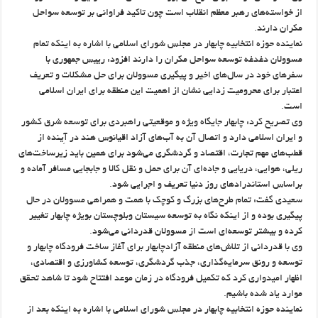
از خواسته‌های رهبر معظم انقلاب است چون تاکید فراوانی بر توسعه سواحل
مکران دارند.
نماینده حوزه انتخابیه چابهار در مجلس شورای اسلامی با اشاره به اینکه تمام
مسوولان دغدغه توسعه سواحل مکران را دارند افزود: رییس جمهوری با
سفرهای خود در سال‌های اخیر و پیگیری مسوولان برای حل مشکلات و تعریف
اعتبار برای محرومیت زدایی نشان از اهمیت این منطقه برای ایران اسلامی
است.
وی تصریح کرد: چابهار جایگاه ویژه و موقعیتی راهبردی برای توسعه شرق کشور
و ایران اسلامی دارد و اتصال آن به آب‌های آزاد اقیانوس هند در آِینده از
قطب‌های مهم تجارت، اقتصاد و گردشگری می‌شود برای همین باید زیرساخت‌های
ریلی، هوایی، دریایی و جاده‌ای آن برای حمل و نقل کالا و جابجایی مسافر آماده و
براساس استاندرادهای روز دنیا تعریف و اجرایی شود.
سعیدی گفت: تمام طرح‌های بزرگ و کوچک با همت و همراهی مسوولان در حال
پیگیری بوده و از اینکه نگاه به توسعه سیستان وبلوچستان بویژه چابهار تغییر
کرده و بیشتر توسعه‌ای است از مسوولان قدردانی می‌شود.
وی با قدردانی از تلاش‌های منطقه آزادچابهار برای آغاز ساخت فرودگاه چابهار و
توسعه و رونق سرمایه‌گذاری، جذب گردشگری، توسعه کشاورزی و اقتصادی،
اظهار امیدواری کرد که تکمیل فرودگاه در زمان موعد افتتاح شود تا شاهد تحقق
موارد یاد شده باشیم.
نماینده حوزه انتخابیه چابهار در مجلس شورای اسلامی با اشاره به اینکه بعد از