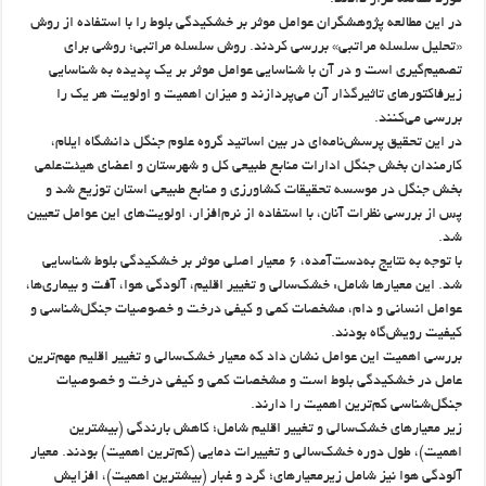
مورد مطالعه قرار دادند.
در این مطالعه پژوهشگران عوامل موثر بر خشکیدگی بلوط را با استفاده از روش
«تحلیل سلسله مراتبی» بررسی کردند. روش سلسله مراتبی؛ روشی برای
تصمیم‌گیری است و در آن با شناسایی عوامل موثر بر یک پدیده به شناسایی
زیرفاکتورهای تاثیرگذار آن می‌پردازند و میزان اهمیت و اولویت هر یک را
بررسی می‌کنند.
در این تحقیق پرسش‌نامه‌ای در بین اساتید گروه علوم جنگل دانشگاه ایلام،
کارمندان بخش جنگل ادارات منابع طبیعی کل و شهرستان و اعضای هیئت‌علمی
بخش جنگل در موسسه تحقیقات کشاورزی و منابع طبیعی استان توزیع شد و
پس از بررسی نظرات آنان، با استفاده از نرم‌افزار، اولویت‌های این عوامل تعیین
شد.
با توجه به نتایج به‌دست‌آمده، ۶ معیار اصلی موثر بر خشکیدگی بلوط شناسایی
شد. این معیارها شامل: خشک‌سالی و تغییر اقلیم، آلودگی هوا، آفت و بیماری‌ها،
عوامل انسانی و دام، مشخصات کمی و کیفی درخت و خصوصیات جنگل‌شناسی و
کیفیت رویش‌گاه بودند.
بررسی اهمیت این عوامل نشان داد که معیار خشک‌سالی و تغییر اقلیم مهم‌ترین
عامل در خشکیدگی بلوط است و مشخصات کمی و کیفی درخت و خصوصیات
جنگل‌شناسی کم‌ترین اهمیت را دارند.
زیر معیارهای خشک‌سالی و تغییر اقلیم شامل؛ کاهش بارندگی (بیشترین
اهمیت)، طول دوره خشک‌سالی و تغییرات دمایی (کم‌ترین اهمیت) بودند. معیار
آلودگی هوا نیز شامل زیرمعیارهای؛ گرد و غبار (بیشترین اهمیت)، افزایش