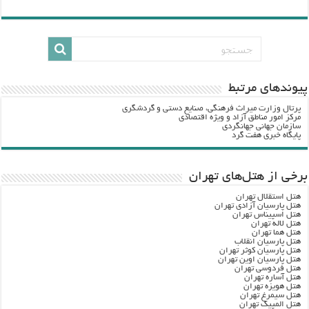
پيوندهاي مرتبط
پرتال وزارت ميراث فرهنگي، صنایع دستی و گردشگري
مرکز امور مناطق آزاد و ویژه اقتصادی
سازمان جهانی جهانگردی
پایگاه خبری هفت گرد
برخی از هتل‌های تهران
هتل استقلال تهران
هتل پارسیان آزادی تهران
هتل اسپیناس تهران
هتل لاله تهران
هتل هما تهران
هتل پارسیان انقلاب
هتل پارسیان کوثر تهران
هتل پارسیان اوین تهران
هتل فردوسی تهران
هتل آساره تهران
هتل هویزه تهران
هتل سیمرغ تهران
هتل المپیک تهران