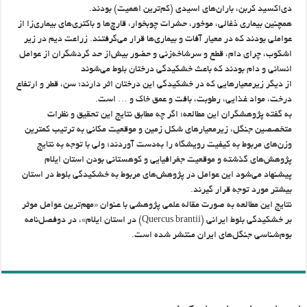
دی‌اکسید کربن، باران‌های اسیدی (کم‌ترین اهمیت) بودند.
همچنین بیماری ذغالی، موخور، حشرات چوبخوار، قارچ‌ها و باکتری‌های بیماری‌زا از
عواملی بودند که در معیار آفات و بیماری‌ها قرار می‌گرفتند. زراعت دیم در زیر
اشکوب، چرای دام، قطع و سرشاخه‌زنی و حضور بیش‌از حد گردشگران از عوامل
انسانی و دام بودند که باعث خشکیدگی درختان بلوط می‌شوند
از دیگر زیرمعیارهایی که در خشکیدگی این درختان اثر دارند؛ سن، قطر و ارتفاع
درخت، مواد غذایی، رطوبت، بافت و عمق خاک و … است.
به گفته پژوهشگران این مطالعه؛ اگر چه مطابق نتایج این تحقیق و نظرات
متخصصین جنگل، زیرمعیارهای شکل زمین و موقعیت مکانی به ترتیب کمترین
وزن‌های مربوط به کیفیت رویشگاه را به‌دست آوردند؛ ولی با توجه به نتایج
پژوهش‌های گذشته و موقعیت جغرافیایی و کوهستانی بودن استان ایلام
پیشنهاد می‌شود این عوامل در پژوهش‌های مربوط به خشکیدگی بلوط در استان
بیشتر مورد توجه قرار گیرند.
نتایج این مطالعه به صورت مقاله علمی پژوهشی با عنوان «مهم‌ترین عوامل موثر
بر خشکیدگی بلوط ایرانی (Quercus brantii) در استان ایلام»، در دوفصل‌نامه
بوم‌شناسی جنگل‌های ایران منتشر شده است.