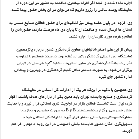
اجاره داده شده و البته اگر افراد بیشتری علاقمند به حضور در این دوره از
نمایشگاه بودند سالنی را رزرو داریم که می‌توان در ان بخش حضور پیدا کنند.
وی افزود: در پایان هفته پیش نیز ابلاغیه‌ای برای حضور فعالان صنایع دستی به
استان ها ارسال شده و علاقمندان تا پایان دی ماه فرصت دارند، حضورشان را
اعلام و غرفه مورد نظرشان را اجاره کنند.
پیش از این
علی اصغر شالبافیان
معاون گردشگری کشور درباره پانزدهمین
نمایشگاه بین المللی گردشگری تهران گفته بود، درصدد هستیم با تداوم و
تکرار نمایشگاه گردشگری در سایر استان‌ها، مشابه آنچه هر سال در تهران
برگزار می‌شود، به صورت مستمر تلاش کنیم گردشگری در ویترین و پیشانی
اداره کشور جای گیرد.
وی همچنین با تاکید بر این‌که هر یک از ادارات ‌کل استانی در نمایشگاه
گردشگری و صنایع وابسته تهران باید معین یکی از بازارهای هدف باشند، اظهار
کرد: نیاز است تشست فعالان بازار در اولویت کاری استانی قرار گیرد و با حمایت
بخش خصوصی برگزاری نشست‌های B ۲ B به صورت حضوری و مجازی با
مشارکت مهمانان بین‌المللی مدنظر قرار گیرد. ادارات کل استانی باید با
تسهیل‌گری امکان حضور شایسته بخش خصوصی در این رویداد مهم را فراهم
آورند.