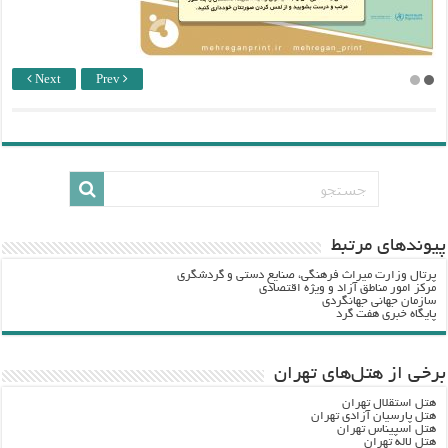
Next
Prev
پيوندهاي مرتبط
پرتال وزارت ميراث فرهنگي، صنایع دستی و گردشگري
مرکز امور مناطق آزاد و ویژه اقتصادی
سازمان جهانی جهانگردی
پایگاه خبری هفت گرد
برخی از هتل‌های تهران
هتل استقلال تهران
هتل پارسیان آزادی تهران
هتل اسپیناس تهران
هتل لاله تهران