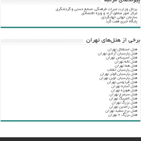
پيوندهاي مرتبط
پرتال وزارت ميراث فرهنگي، صنایع دستی و گردشگري
مرکز امور مناطق آزاد و ویژه اقتصادی
سازمان جهانی جهانگردی
پایگاه خبری هفت گرد
برخی از هتل‌های تهران
هتل استقلال تهران
هتل پارسیان آزادی تهران
هتل اسپیناس تهران
هتل لاله تهران
هتل هما تهران
هتل پارسیان انقلاب
هتل پارسیان کوثر تهران
هتل پارسیان اوین تهران
هتل فردوسی تهران
هتل آساره تهران
هتل هویزه تهران
هتل سیمرغ تهران
هتل المپیک تهران
هتل بزرگ تهران
هتل رامتین تهران
هتل برج سفید تهران
هتل بزرگ ۲ تهران