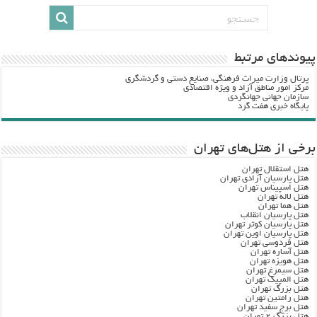
پيوندهاي مرتبط
پرتال وزارت ميراث فرهنگي، صنایع دستی و گردشگري
مرکز امور مناطق آزاد و ویژه اقتصادی
سازمان جهانی جهانگردی
پایگاه خبری هفت گرد
برخی از هتل‌های تهران
هتل استقلال تهران
هتل پارسیان آزادی تهران
هتل اسپیناس تهران
هتل لاله تهران
هتل هما تهران
هتل پارسیان انقلاب
هتل پارسیان کوثر تهران
هتل پارسیان اوین تهران
هتل فردوسی تهران
هتل آساره تهران
هتل هویزه تهران
هتل سیمرغ تهران
هتل المپیک تهران
هتل بزرگ تهران
هتل رامتین تهران
هتل برج سفید تهران
هتل بزرگ ۲ تهران