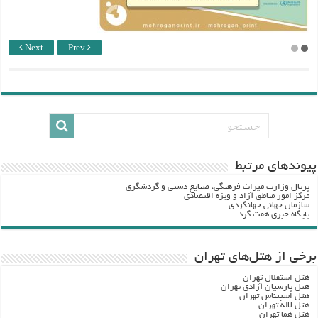
Next
Prev
پيوندهاي مرتبط
پرتال وزارت ميراث فرهنگي، صنایع دستی و گردشگري
مرکز امور مناطق آزاد و ویژه اقتصادی
سازمان جهانی جهانگردی
پایگاه خبری هفت گرد
برخی از هتل‌های تهران
هتل استقلال تهران
هتل پارسیان آزادی تهران
هتل اسپیناس تهران
هتل لاله تهران
هتل هما تهران