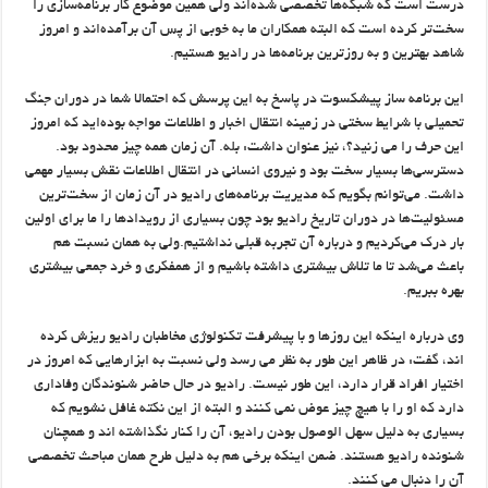
درست است که شبکه‌ها تخصصی شده‌اند ولی همین موضوع کار برنامه‌سازی را
سخت‌تر کرده است که البته همکاران ما به خوبی از پس آن برآمده‌اند و امروز
شاهد بهترین و به روزترین برنامه‌ها در رادیو هستیم.
این برنامه ساز پیشکسوت در پاسخ به این پرسش که احتمالا شما در دوران جنگ
تحمیلی با شرایط سختی در زمینه انتقال اخبار و اطلاعات مواجه بوده‌اید که امروز
این حرف را می زنید؟، نیز عنوان داشت: بله. آن زمان همه چیز محدود بود.
دسترسی‌ها بسیار سخت بود و نیروی انسانی در انتقال اطلاعات نقش بسیار مهمی
داشت. می‌توانم بگویم که مدیریت برنامه‌های رادیو در آن زمان از سخت‌ترین
مسئولیت‌ها در دوران تاریخ رادیو بود چون بسیاری از رویدادها را ما برای اولین
بار درک می‌کردیم و درباره آن تجربه قبلی نداشتیم.ولی به همان نسبت هم
باعث می‌شد تا ما تلاش بیشتری داشته باشیم و از همفکری و خرد جمعی بیشتری
بهره ببریم.
وی درباره اینکه این روزها و با پیشرفت تکنولوژی مخاطبان رادیو ریزش کرده
اند، گفت: در ظاهر این طور به نظر می رسد ولی نسبت به ابزارهایی که امروز در
اختیار افراد قرار دارد، این طور نیست. رادیو در حال حاضر شنوندگان وفاداری
دارد که او را با هیچ چیز عوض نمی کنند و البته از این نکته غافل نشویم که
بسیاری به دلیل سهل الوصول بودن رادیو، آن را کنار نگذاشته اند و همچنان
شنونده رادیو هستند. ضمن اینکه برخی هم به دلیل طرح همان مباحث تخصصی
آن را دنبال می کنند.