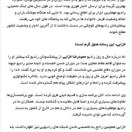
این را هم به یاد نبریم که رادیو به واسطه ارزان و در دسترس بودن، همواره
بهترین گزینه برای ارسال اخبار فوری بوده است. در طول سال های جنگ تحمیلی،
رادیو مهمترین ابزار برای اطلاع رسانی بود. تا جایی که هنگام موشک باران و
اعلام وضعیت قرمز، خانواده ها درحالی که به پناهگاه های خود می رفتند،
بیشترشان رادیوهای کوچکی در دست داشتند تا از آخرین اخبار و وضعیت کشور
مطلع شوند.
خزایی: این رسانه هنوز گرم است!
اما درباره حال و روز رادیو
حمیدرضا خزایی
از پیشکسوتان رادیو که بیشتر او را
به عنوان قائم مقام معاون صدا در دوران حسن خجسته و البته مدیر رادیو جبهه
در دوران دفاع مقدس می شناسند، گفت و گو کردیم و او به ایرنا گفت: خدا را
شکر رادیو امروز حال و روز و در حقیقت اوضاع خوبی دارد. بالاخره تکنولوژی
پیشرفت کرده و راه‌ها و ابزارهای انتقال پیام هم گسترده‌تر شده است.
وی ادامه داد: الان برنامه سازی با قدیم خیلی فرق کرده است. نوع برنامه‌سازی‌ها
تفاوت‌های بسیاری کرده و اصلا قابل مقایسه با گذشته نیست. همکاران ما در
رادیو موفقیت‌های بسیاری را هم در داخل و هم در خارج از کشور به دست
آورده‌اند که نمی توان نادیده گرفت.
خزایی همچنین راجع به تخصصی شدن شبکه های رادیویی نیز اظهارداشت: بله