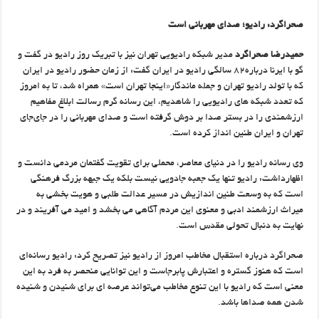
صحراگرد: رادیو؛ صدای مهربانی است
حمیدرضا صحراگرد
مدیر شبکه رادیویی تهران نیز با تبریک روز رادیو در گفت و
گو با ایرنا درباره۸۲ سالگی رادیو در ایران گفت: از زمان حضور رادیو در ایران
که با تولد رادیو تهران و جمله ماندگار«اینجا تهران است» همراه شد، تا به امروز
که تعدد شبکه های رادیویی را شاهدیم، این رسانه گرم رسالت ابلاغ مفاهیم
ارزشمندی را در بستر صدا بر دوش گرفته است و صدای مهربانی را در جای‌جای
تهران و ایران طنین انداز کرده است.
وی رسانه رادیو را در دنیای معاصر، محملی برای تقویت گفتمان مردمی دانست و
اظهارداشت: رادیو تنها یک جعبه جادویی نیست بلکه یک جبهه بزرگ فرهنگی
است که به وسعت طنین اندازیش در مسیر عدالت طلبی و هویت بخشی به
میراث ارزشمند ادبی و معنوی این مردم آگاهی می بخشد و امید می آفریند و در
نهایت به دنبال تحولی مقدس است.
صحراگرد درباره استقبال مخاطب امروز از رادیو نیز تصریح کرد: رادیو رسانه‌ای
است که هنوز گستره و اعتبارش پابرجاست و این توانایی منحصر به فرد به این
معنی است که رادیو با این تنوع مخاطب می‌تواند عرصه ای برای شنیدن و شنیده
شدن همه صداها باشد.