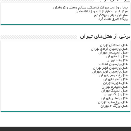
پرتال وزارت ميراث فرهنگي، صنایع دستی و گردشگري
مرکز امور مناطق آزاد و ویژه اقتصادی
سازمان جهانی جهانگردی
پایگاه خبری هفت گرد
برخی از هتل‌های تهران
هتل استقلال تهران
هتل پارسیان آزادی تهران
هتل اسپیناس تهران
هتل لاله تهران
هتل هما تهران
هتل پارسیان انقلاب
هتل پارسیان کوثر تهران
هتل پارسیان اوین تهران
هتل فردوسی تهران
هتل آساره تهران
هتل هویزه تهران
هتل سیمرغ تهران
هتل المپیک تهران
هتل بزرگ تهران
هتل رامتین تهران
هتل برج سفید تهران
هتل بزرگ ۲ تهران