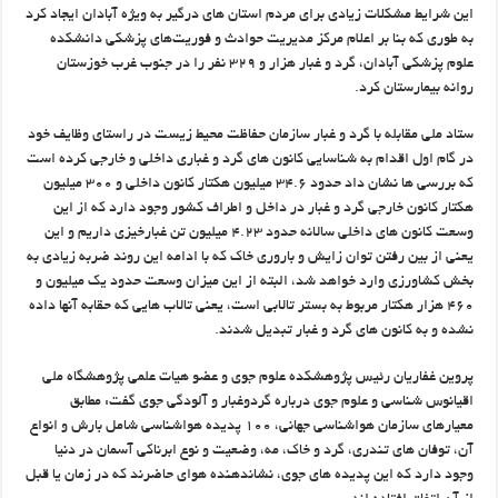
این شرایط مشکلات زیادی برای مردم استان های درگیر به ویژه آبادان ایجاد کرد
به طوری که بنا بر اعلام مرکز مدیریت حوادث و فوریت‌های پزشکی دانشکده
علوم پزشکی آبادان، گرد و غبار هزار و ۳۲۹ نفر را در جنوب غرب خوزستان
روانه بیمارستان کرد.
ستاد ملی مقابله با گرد و غبار سازمان حفاظت محیط زیست در راستای وظایف خود
در گام اول اقدام به شناسایی کانون های گرد و غباری داخلی و خارجی کرده است
که بررسی ها نشان داد حدود ۳۴.۶ میلیون هکتار کانون داخلی و ۳۰۰ میلیون
هکتار کانون خارجی گرد و غبار در داخل و اطراف کشور وجود دارد که از این
وسعت کانون های داخلی سالانه حدود ۴.۲۳ میلیون تن غبارخیزی داریم و این
یعنی از بین رفتن توان زایش و باروری خاک که با ادامه این روند ضربه زیادی به
بخش کشاورزی وارد خواهد شد، البته از این میزان وسعت حدود یک میلیون و
۴۶۰ هزار هکتار مربوط به بستر تالابی است، یعنی تالاب هایی که حقابه آنها داده
نشده و به کانون های گرد و غبار تبدیل شدند.
پروین غفاریان رئیس پژوهشکده علوم جوی و عضو هیات علمی پژوهشگاه ملی
‌اقیانوس شناسی و علوم جوی درباره گردوغبار و آلودگی جوی گفت: مطابق
معیارهای سازمان هواشناسی جهانی، ۱۰۰ پدیده‌ هواشناسی شامل بارش ‌و انواع
آن، توفان های تندری، گرد و خاک، مه، وضعیت و نوع ابرناکی آسمان در دنیا
وجود دارد که این پدیده ‌های جوی، نشاندهنده هوای حاضرند که در زمان یا قبل