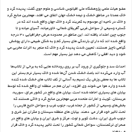
عضو هیات علمی پژوهشگاه ملی ‌اقیانوس شناسی و علوم جوی گفت: پدیده گرد و
خاک عمدتا در مناطق خشک و نیمه خشک جهان اتفاق می افتد، مهمترین منابع ‌گرد
و خاک در ناحیه ‌ای موسوم به کمربند گرد و خاک جهان واقع شده اند که در
گستره وسیعی از ‌سواحل غربی آفریقای شمالی، خاورمیانه، آسیای میانه و تا
جنوب چین امتداد یافته اند، این مناطق در ‌محدوده‌ عرض‌ جغرافیایی ۳۰ درجه
واقع شده اند که دارای بارندگی های بسیار کم و به شکل طبیعی ‌دارای پوشش
گیاهی ناچیز هستند، تعیین شدت پدیده گرد و خاک که منجر به اثرات مخربی می
شود و ‌دید افقی را کاهش می ‌دهد نیز بسیار مهم است. ‌
احداث سد و جلوگیری از ورود آب بر روی رودخانه‌ هایی که به برخی از تالاب‌ها
آب وارد ‌می‌کرده اند باعث خشک شدن آن‌ها شده و خاک بسیار نرم بستر این
تالاب ها به محض وزش یک‌ نسیم به آسانی از کف تالاب های خشک شده کنده
شده و وارد ‌هوا می شوند.وی افزود: ایران هم در منطقه ای واقع شده که توسط
بیابان های بسیاری احاطه شده است، بیابان های ‌واقع در کشور عراق، سوریه،
عربستان، کویت و امارات متحده عربی مهم‌ترین منابع گرد و خاکی هستند ‌که
بخش‌های وسیعی از کشور از جمله غرب، جنوب غرب و سواحل خلیج فارس را
تحت تاثیر خود قرار ‌می دهند. بیابان های منطقه سیستان و مکران نیز شرق و
جنوب شرق ایران، دشت کویر و لوت، مرکز و ‌شرق ایران و بیابان های واقع در
صحرای ترکمنستان، سواحل شمالی کشور را تحت تاثیر پدیده گرد و ‌خاک قرار
می دهند. ‌