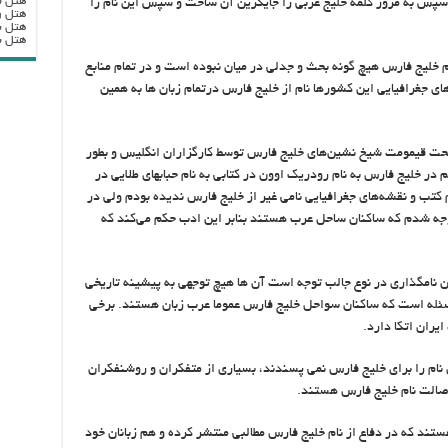
هتل ب
پس به مرور کلمه خلیج عربی را جایگزین آن ساخت و سپس این نام را
هتل ر
هتل ب
هتل بزرگ
ست که تا اوایل دهه ۱۹۶۰ درباره نام خلیج فارس هیچ گونه بحث و جدلی در میان نبوده است و در تمام منابع
های جغرافیایی این کشورها نام از خلیج فارس درتمام زبان ها به همین
تحت قیمومت شیخ نشین‌های خلیج فارس توسط کارگزاران انگلیس و بطور
در خلیج فارس به نام رودریک اوون در کتابی به نام حبابهای طلایی در
شت که «من در تمام کتب و نقشه‌های جغرافیایی نامی غیر از خلیج فارس ندیده بودم ولی در
ه شدم که ساکنان ساحل عرب هستند بنابر این ادب حکم می‌کند که
ن نامگذاری در نوع جالب توجه است آن ها هیچ توجهی به پیشینه تاریخی
 مسئله است که ساکنان سواحل خلیج فارس عموما عرب زبان هستند. برخی
یران اتکا دارد.
ن نام را برای خلیج فارس نمی پسندند، بسیاری از متفکران و روشنفکران
اصالت نام خلیج فارس هستند.
ند که در دفاع از نام خلیج فارس مطالبی منتشر کرده و هم زبانان خود