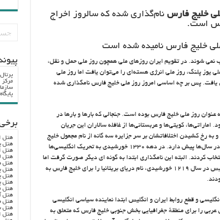
لی خلیج فارس
نام‌گذاری شده که سالروز اخراج
ارس است.
پيوند
 نمی شوند. در تقویم ایران روزهای ملی همچون روز ملی حمل و نقل،
لی یوز پلنگ، روز ملی انرژی هسته‌ای را می‌توان یافت اما روز ملی
پرتال
مرکز ا
وان یافت. پس بر چه اساسی امروز روز ملی خلیج فارس نامگذاری شده
سازما
پایگا
 عنوان روز ملی خلیج فارس بوده است. جنجالی که بارها و بارها در
برخی 
اماراتی‌ها، کویتی‌ها و عربستانی‌ها از غافله سالاران این جریان
 و به رخ کشیدن اختلافاتشان بر سر جزایره سه گانه از نام مجعول خلیج
هتل ا
هتل پ
(ع ر ب ی) استفاده می‌کنند.جریانی که البته ریشه در سال‌ها پیش دارد. در دهه ۱۳۳۰ خورشیدی به تحریک انگلیسی‌ها
هتل ا
هتل ل
خاب کردند. البته این نامگذاری ابتدا به گونه ای دیگر صورت گرفت اما
هتل ه
چون با اقبال مواجه نشد تغییر پیدا کرد.دولت انگلیس در سال ۱۲۱۹ خورشیدی، نام دریای بریتانیا را برای خلیج فارس به
هتل پ
هتل پ
ودند.
هتل پ
هتل ف
هتل آ
گلیسی و قطع روابط ایران و انگلیس ابتدا نماینده سیاسی انگلیسی
هتل ه
هتل س
۱ (۱۹۵۰ م.) عبارت ساحل عربی را برای منطقهٔ جغرافیایی بخش جنوبی خلیج فارس که متعلق به
هتل ا