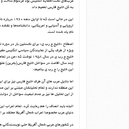
عرب‌های تحت‌الحمایه انگلیس بود مرسوم ساخت و س
به کل خلیج فارس تعمیم داد.
این در حالی ا
اروپایی و آسیایی و امریکایی، دانشنامه‌ها و نقشه 
نام یاد شده است.
اصطلاح «خلیج ع رب ی» برای نخستین بار در دوره 
ویژه از طرف یکی از نمایندگان سیاسی انگلیس مقیم 
خلیج ع رب ی در سال ۱۹۵۸ نو
چند سال اقامت در سواحل خلیج فارس(بحرین) متوج
این خلیج را ع رب ی بنامیم».
اما دلایل عرب های آن طرف خلیج فارس نیز برای ای
این منطقه ندارند و تمام تحلیلشان مبتنی بر این
از این تحلیل ها نیز بر عدم تبعیت سواحل از دولت ا
البته باید انصاف را هم رعایت کرد، تمام اعراب ای
دنیای عرب مخصوصا اعراب شمال آفریقا معتقد بر 
در کشورهای عربی شمال آفریقا حتی نویسندگانی هست