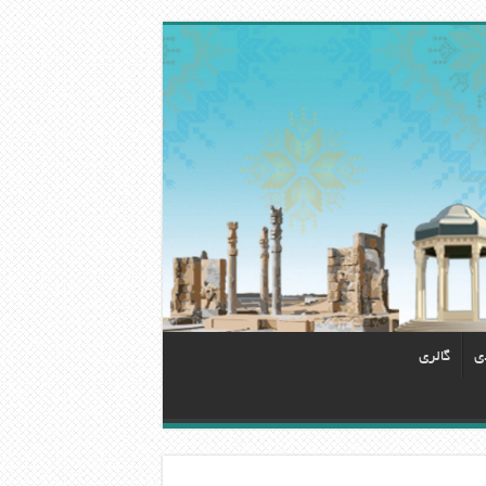
دی
گالری