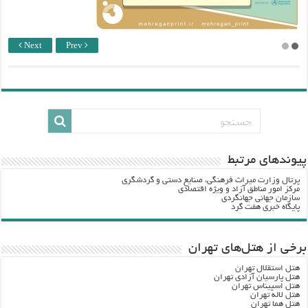
Next
Prev
پيوندهاي مرتبط
پرتال وزارت ميراث فرهنگي، صنایع دستی و گردشگري
مرکز امور مناطق آزاد و ویژه اقتصادی
سازمان جهانی جهانگردی
پایگاه خبری هفت گرد
برخی از هتل‌های تهران
هتل استقلال تهران
هتل پارسیان آزادی تهران
هتل اسپیناس تهران
هتل لاله تهران
هتل هما تهران