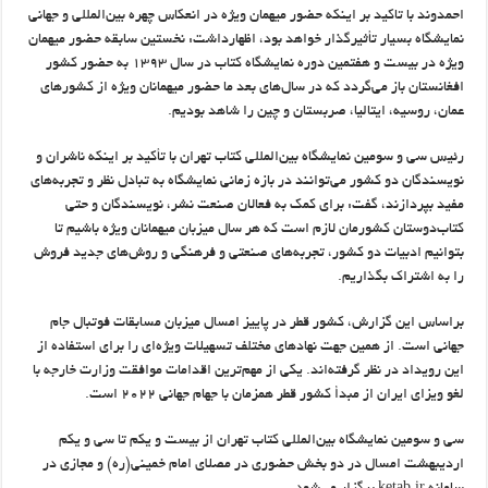
احمدوند با تاکید بر اینکه حضور میهمان ویژه در انعکاس چهره بین‌المللی و جهانی
نمایشگاه بسیار تأثیرگذار خواهد بود، اظهارداشت: نخستین سابقه حضور میهمان
ویژه در بیست‌ و هفتمین دوره نمایشگاه کتاب در سال ۱۳۹۳ به حضور کشور
افغانستان باز می‌گردد که در سال‌های بعد ما حضور میهمانان ویژه از کشورهای
عمان، روسیه، ایتالیا، صربستان و چین را شاهد بودیم.
رئیس سی‌ و سومین نمایشگاه بین‌المللی کتاب تهران با تأکید بر اینکه ناشران و
نویسندگان دو کشور می‌توانند در بازه زمانی نمایشگاه به تبادل نظر و تجربه‌های
مفید بپردازند، گفت: برای کمک به فعالان صنعت نشر، نویسندگان و حتی
کتاب‌دوستان کشورمان لازم است که هر سال میزبان میهمانان ویژه باشیم تا
بتوانیم ادبیات دو کشور، تجربه‌های صنعتی و فرهنگی و روش‌های جدید فروش
را به اشتراک بگذاریم.
براساس این گزارش، کشور قطر در پاییز امسال میزبان مسابقات فوتبال جام
جهانی است. از همین جهت نهادهای مختلف تسهیلات ویژه‌ای را برای استفاده از
این رویداد در نظر گرفته‌اند. یکی از مهم‌ترین اقدامات موافقت وزارت خارجه با
لغو ویزای ایران از مبدأ کشور قطر همزمان با جهام جهانی ۲۰۲۲ است.
سی ‌و سومین نمایشگاه بین‌المللی کتاب تهران از بیست‌ و یکم تا سی‌ و یکم
اردیبهشت امسال در دو بخش حضوری در مصلای امام خمینی(ره) و مجازی در