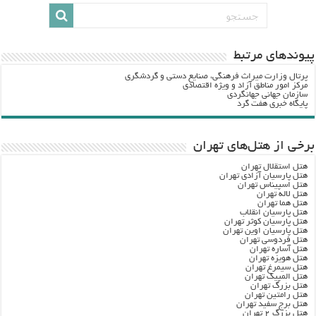
پيوندهاي مرتبط
پرتال وزارت ميراث فرهنگي، صنایع دستی و گردشگري
مرکز امور مناطق آزاد و ویژه اقتصادی
سازمان جهانی جهانگردی
پایگاه خبری هفت گرد
برخی از هتل‌های تهران
هتل استقلال تهران
هتل پارسیان آزادی تهران
هتل اسپیناس تهران
هتل لاله تهران
هتل هما تهران
هتل پارسیان انقلاب
هتل پارسیان کوثر تهران
هتل پارسیان اوین تهران
هتل فردوسی تهران
هتل آساره تهران
هتل هویزه تهران
هتل سیمرغ تهران
هتل المپیک تهران
هتل بزرگ تهران
هتل رامتین تهران
هتل برج سفید تهران
هتل بزرگ ۲ تهران