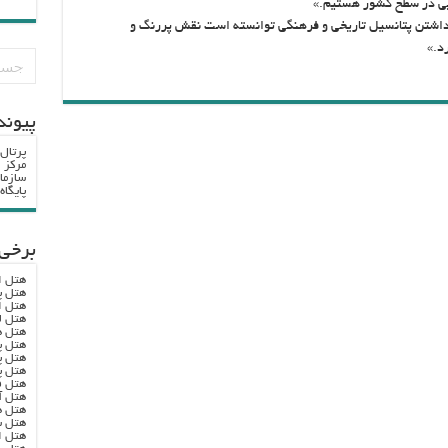
ایی در سطح کشور هستیم.»
ا داشتن پتانسیل تاریخی و فرهنگی توانسته است نقش پررنگ و
د.»
پيوند
پرتال
مرکز ا
سازما
پایگا
برخی 
هتل ا
هتل پ
هتل ا
هتل ل
هتل ه
هتل پ
هتل پ
هتل پ
هتل ف
هتل آ
هتل ه
هتل س
هتل ا