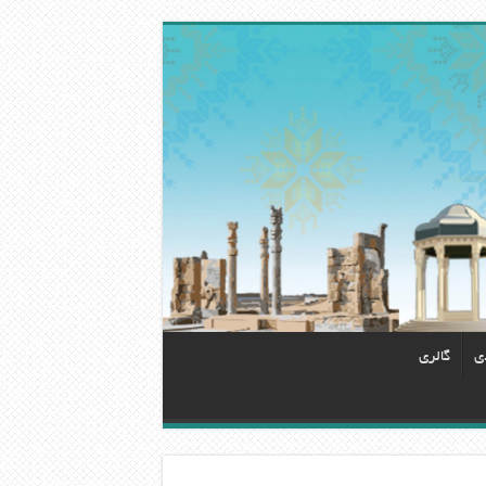
دی
گالری