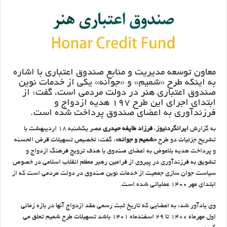
معاون توسعه مدیریت و منابع صندوق اعتباری با اشاره
به اینکه طرح «شمیم» و «جوانه» یکی از خدمات نوین
صندوق اعتباری هنر در دولت مردمی است، گفت: از
ابتدای اجرای این طرح ۱۹۷ هدیه ازدواج و
فرزندآوری به اعضای صندوق پرداخت شده است.
به گزارش
ایرانگردنیوز
،
فرزاد طایفه حیدری
عصر یکشنبه ۱۸ اردیبهشت با
تشریح جزئیات دو طرح
«شمیم و جوانه»
، گفت: تخصیص تسهیلات قرض الحسنه
و پرداخت هدیه بلاعوض به اعضای صندوق با هدف ترویج فرهنگ ازدواج و
تشویق به فرزندآوری در پیروی از فرامین رهبر معظم انقلاب اسلامی در خصوص
سیاست جوان سازی جمعیت از خدمات نوین صندوق در دولت مردمی است که از
ابتدای مهر ۱۴۰۰ عملیاتی شده است.
وی یادآور شد: به اعضایی که تاریخ ثبت رسمی عقد ازدواج آنها در بازه زمانی
اول مهرماه ۱۴۰۰ تا ۲۹ اسفندماه ۱۴۰۱ باشد تسهیلات طرح شمیم تعلق می