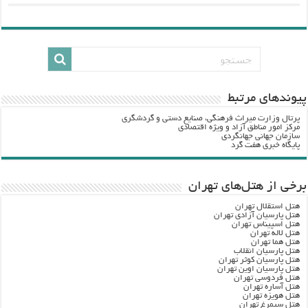
پيوندهاي مرتبط
پرتال وزارت ميراث فرهنگي، صنایع دستی و گردشگري
مرکز امور مناطق آزاد و ویژه اقتصادی
سازمان جهانی جهانگردی
پایگاه خبری هفت گرد
برخی از هتل‌های تهران
هتل استقلال تهران
هتل پارسیان آزادی تهران
هتل اسپیناس تهران
هتل لاله تهران
هتل هما تهران
هتل پارسیان انقلاب
هتل پارسیان کوثر تهران
هتل پارسیان اوین تهران
هتل فردوسی تهران
هتل آساره تهران
هتل هویزه تهران
هتل سیمرغ تهران