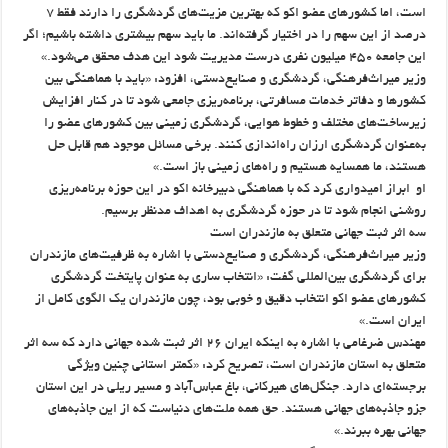
است، اما کشورهای عضو اکو که بهترین مزیت‌های گردشگری را دارند فقط ۷
درصد از این سهم را در اختیار گرفته‌اند. ما باید سهم بیشتری داشته باشیم؛ اگر
این جامعه ۴۵۰ میلیون نفری درست مدیریت شود این هدف محقق می‌شود.»
وزیر میراث‌فرهنگی، گردشگری و صنایع‌دستی، افزود: «باید با هماهنگی بین
کشورها و دفاتر خدمات مسافرتی، برنامه‌ریزی جامعی شود تا در کنار افزایش
زیرساخت‌های مختلف و خطوط هوایی، گردشگری زمینی بین کشورهای عضو را
به‌عنوان گردشگری ارزان راه‌اندازی کنند. برخی مسائل موجود هم قابل حل
هستند، ما همسایه هستیم و راه‌های زمینی باز است.»
او ابراز امیدواری کرد که با هماهنگی دبیرخانه اکو در این حوزه برنامه‌ریزی
روشنی انجام شود تا در حوزه گردشگری به اهداف مدنظر برسیم.
سه اثر ثبت‌ جهانی متعلق به مازندران است
وزیر میراث‌فرهنگی، گردشگری و صنایع‌دستی با اشاره به ظرفیت‌های مازندران
برای گردشگری بین‌المللی گفت: «انتخاب ساری به عنوان پایتخت گردشگری
کشورهای عضو اکو انتخاب دقیق و خوبی بود، چون مازندران یک الگوی کامل از
ایران است.»
مهندس ضرغامی با اشاره به اینکه ایران ۲۶ اثر ثبت شده جهانی دارد که سه اثر
متعلق به استان مازندران است، تصریح کرد: «کمتر استانی چنین ویژگی
برجسته‌ای دارد. جنگل‌های هیرکانی، باغ عباس‌آباد و مسیر ریلی در این استان
جزو جاذبه‌های جهانی هستند. حق همه ملت‌های دنیاست که از این جاذبه‌های
جهانی بهره ببرند.»