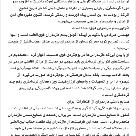
او مازندران را در جایگاه تاریخی و بناهای باستانی نمونه دانست و افزود: «در
حوزه گردشگری زیارتی بسیاری از افراد و علمای دینی که در تاریخ تشیع
اثرگذار بودند به این استان پناه آوردند و زندگی کردند. اکنون مقبره‌های آنان
از اماکن و جاذبه‌های مذهبی محسوب می‌شود.»
اکوتوریسم مازندران فوق‌العاده است
مهندس ضرغامی با تاکید بر اینکه اکوتوریسم مازندران فوق‌العاده است و انتها
ندارد، تصریح کرد: «هر گوشه‌ای از مازندران بروید مناظر اعجاب‌انگیز از طبیعت
می‌بینید.»
او با بیان این‌که مازندرانی‌ها در بوم‌گردی قوی هستند، اظهار کرد: «معتقدیم در
سیاست‌های اکو برای گردشگری باید سهمی در حمایت از مراکز اقامتی مردمی در
نظر بگیریم. یکی از سیاست‌های ما تقویت بوم‌گردی‌هاست. البته بوم‌گردی فقط
بحث اقامت نیست. بلکه تبادل فرهنگی در بوم‌گردی‌ها صورت می‌گیرد. از
تبصره ۱۸ برای تسهیلات و وام‌های ارزان‌قیمت ویژه فعالان گردشگری رقم چند
هزار میلیاردی در نظر گرفته شد که ادامه این روند گام بزرگی برای رونق
گردشگری است.»
صنایع‌دستی مازندران از افتخارات ایران
وزیر میراث‌فرهنگی، گردشگری و صنایع‌دستی ادامه داد: «یکی از افتخارات
کشور ما صنایع‌دستی مازندران است. در برخی رشته‌های صنایع‌دستی مازندران
منحصربه‌فرد است. همه این ظرفیت‌ها از مازندران یک مقصد جذاب بین‌المللی
سفر ساخته است که باید در «ساری ۲۰۲۲» به کشورهای منطقه معرفی شود.»
او در پایان طرنشان کرد: «امروز که دنیا در تب و تاب جنگ و خشونت می‌سوزد،