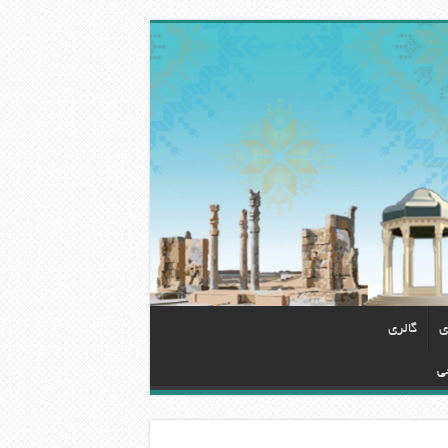
ی
گالری
ی