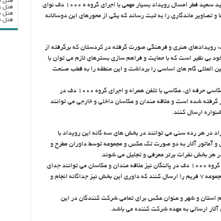
هتل ب
رئیس حوزه هنری استان کردستان ادامه داد: در عید سعید فطر امسال رویداد بسیار مهمی با اجرای گروه ه ۱۰۰۰ دف نوای
هتل ر
هتل ب
و تصاویر ماندگاری را به ثبت رساند که یکی از محورهای این دوسالانه
هتل بزرگ
: رویدادهای هنری و فرهنگی صورت گرفته در کردستان که برگرفته از
ود بی نظیر است که با حمایت و فراهم سازی بسترهای لازم می توان با
 المللی گام های اساسی را برداشت و این منطقه را به قطب صنعت
مرادی در خصوص بخش های این دوسالانه گفت : عکاسی حرفه ای، عکاسی با تلفن همراه و اجرای گروه ۱۰۰۰ دف در
 گرفته شده است و علاقه مندان و عکاسان داخلی و خارجی می توانند
 در هر رده سنی می توانند در بخش های سه گانه این رویداد با
و آماتور آثار به دو صورت تک عکس و مجموعه توسط داوران مطرح و
در هر بخش نفرات برتر معرفی و تجلیل می شوند.
رئیس حوزه هنری کردستان افزود: در بخش اجرای گروه ۱۰۰۰ دف در پالنگان نیز علاقه مندان و عکاسان می توانند جدای
از دو بخش دیگر در بخش تک عکس ۵ فریم و در مجموعه ۷ فریم را ارسال کنند که داوری این بخش نیز جداگانه انجام و
نام استان و شهر و عنوان عکس برای تمامی شرکت کنندگان در این
ثار ارسالی به عهده شرکت کننده می باشد.