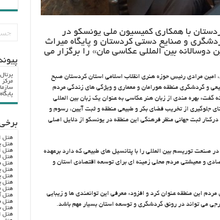
ردستان با همکاری کمیسیون ملی یونسکو در
ردشگری و صنایع دستی کردستان و پایگاه میراث
ن دوسالانه بین المللی عکاسی مان» را برگزار می
پيوند
پرتال
، امین مرادی رئیس حوزه هنری انقلاب اسلامی استان کردستان صبح
مرکز ا
سازما
یعی و گردشگری منطقه هورامان و معماری و ویژگی های زندگی مردم
پایگا
گفت: بهره مندی از زبان هنر عکاسی به عنوان یک زبان بین المللی
ی جلوگیری از تخریب فضای بکر و طبیعی منطقه و ثبت آیین، رسوم و
رکنار ثبت جهانی منظر فرهنگی این منطقه در یونسکو از دلایل اصلی
برخی 
هتل ا
هتل پ
هتل ا
ر صنعت توریسم بین المللی را با پتانسیل های طبیعی که دارد برعهده
هتل ل
قتصادی و معیشتی مردم محلی زمینه ای برای توسعه اقتصادی استان و
هتل ه
هتل پ
هتل پ
هتل پ
هتل ف
ردم این منطقه عنوان کرد و افزود: معرفی این توانمندی ها و زیبایی
هتل آ
هتل ه
رجی می تواند در رونق گردشگری و توسعه استان بسیار مهم باشد.
هتل س
هتل ا