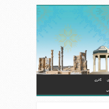
ی
گالری
ی