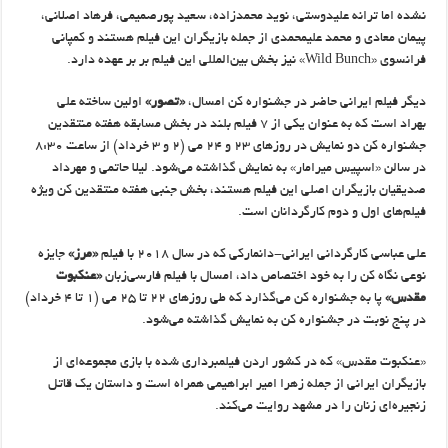
نشده اما ترانه علیدوستی، نوید محمدزاده، سعید پورصمیمی، فرهاد اصلانی،
پیمان معادی و محمد علیمحمدی از جمله بازیگران این فیلم هستند و کمپانی
فرانسوی «Wild Bunch» نیز بخش بین‌المللی این فیلم بر بر عهده دارد.
دیگر فیلم ایرانی حاضر در جشنواره کن امسال،
«تصور»
اولین ساخته علی
بهراد است که به عنوان یکی از ۷ فیلم بلند در بخش مسابقه هفته منتقدین
جشنواره کن دو نمایش در روزهای ۲۳ و ۲۴ می (۲ و ۳ خرداد) از ساعت ۸:۳۰
در سالن «اسپیس میرامار» به نمایش گذاشته می‌شود. لیلا حاتمی و مهرداد
صدیقیان بازیگران اصلی این فیلم هستند، بخش جنبی هفته منتقدین کن ویژه
فیلم‌های اول و دوم کارگردانان است.
علی عباسی کارگردانی ایرانی-دانمارکی که در سال ۲۰۱۸ با فیلم
«مرز»
جایزه
نوعی نگاه کن را به خود اختصاص داد، امسال با فیلم فارسی‌زبان
«عنکبوت
مقدس»
پا به جشنواره کن می‌گذارد که طی روزهای ۲۲ تا ۲۵ می (۱ تا ۴ خرداد)
در پنج نوبت در جشنواره کن به نمایش گذاشته می‌شود.
«عنکبوت مقدس» که در کشور اردن فیلمبرداری شده با بازی مجموعه‌ای از
بازیگران ایرانی از جمله زهرا امیر ابراهیمی همراه است و داستان یک قاتل
زنجیره‌ای زنان را در مشهد روایت می‌کند.