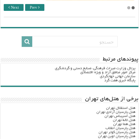
Next
Prev
پيوندهاي مرتبط
پرتال وزارت ميراث فرهنگي، صنایع دستی و گردشگري
مرکز امور مناطق آزاد و ویژه اقتصادی
سازمان جهانی جهانگردی
پایگاه خبری هفت گرد
برخی از هتل‌های تهران
هتل استقلال تهران
هتل پارسیان آزادی تهران
هتل اسپیناس تهران
هتل لاله تهران
هتل هما تهران
هتل پارسیان انقلاب
هتل پارسیان کوثر تهران
هتل پارسیان اوین تهران