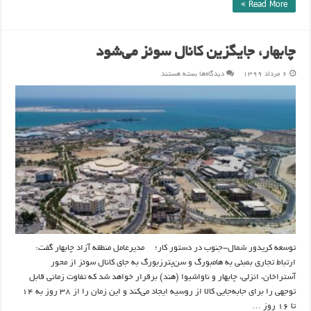
Read More »
چابهار، جایگزین کانال سوئز می‌شود
برای
۶ مرداد ۱۳۹۹
دیدگاه‌ها
بسته هستند
چابهار،
جایگزین
کانال
سوئز
می‌شود
توسعه کریدور شمال-جنوب در دستور کار؛ مدیرعامل منطقه آزاد چابهار گفت:
ارتباط تجاری بمبئی به هامبورگ و سن‌پترزبورگ به جای کانال سوئز از محور
آستراخان، انزلی، چابهار و ناواشیوا (هند) برقرار خواهد شد که تفاوت زمانی قابل
توجهی را برای جابه‌جایی کالا از روسیه ایجاد می‌کند و این زمان را از ۳۸ روز به ۱۴
تا ۱۶ روز …