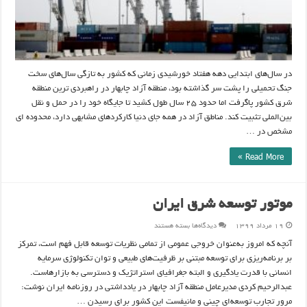
در سال‌های ابتدایی دهه هفتاد خورشیدی زمانی که کشور به تازگی سال‌های سخت
جنگ تحمیلی را پشت سر گذاشته بود، منطقه آزاد چابهار در راهبردی ترین منطقه
شرق کشور پاگرفت اما حدود ۲۵ سال طول کشید تا جایگاه خود را در حمل و نقل
بین‌الملی تثبیت کند. مناطق آزاد در همه جای دنیا کارکردهای مشابهی دارد، محدوده ای
مشخص در …
Read More »
موتور توسعه شرق ایران
برای
۱۹ مرداد ۱۳۹۹
دیدگاه‌ها
بسته هستند
موتور
توسعه
آنچه که امروز به‌عنوان خروجی عمومی از تمامی نظریات توسعه قابل فهم است، تمرکز
شرق
ایران
بر برنامه‌ریزی برای توسعه مبتنی بر ظرفیت‌های طبیعی و توان تکنولوژی سرمایه
انسانی با قدرت یادگیری و البته جغرافیای استراتژیک و دسترسی به بازارهاست.
عبدالرحیم کردی مدیرعامل منطقه آزاد چابهار در یادداشتی در روزنامه ایران نوشت:
مرور تجارب توسعه‌ای چینی و مانیفست این کشور برای رسیدن …