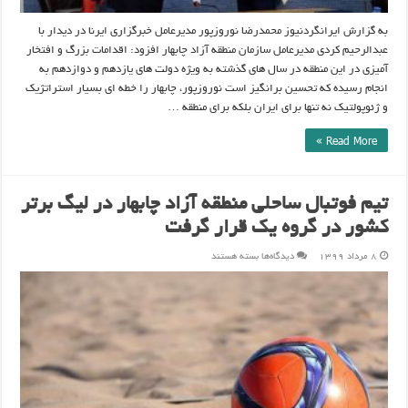
به گزارش ایرانگردنیوز محمدرضا نوروزپور مدیرعامل خبرگزاری ایرنا در دیدار با
عبدالرحیم کردی مدیرعامل سازمان منطقه آزاد چابهار افزود: اقدامات بزرگ و افتخار
آمیزی در این منطقه در سال های گذشته به ویژه دولت های یازدهم و دوازدهم به
انجام رسیده که تحسین برانگیز است نوروزپور، چابهار را خطه ای بسیار استراتژیک
و ژئوپولتیک نه تنها برای ایران بلکه برای منطقه …
Read More »
تیم فوتبال ساحلی منطقه آزاد چابهار در لیگ برتر
کشور در گروه یک قرار گرفت
برای
۸ مرداد ۱۳۹۹
دیدگاه‌ها
بسته هستند
تیم
فوتبال
ساحلی
منطقه
آزاد
چابهار
در
لیگ
برتر
کشور
در
گروه
یک
قرار
گرفت