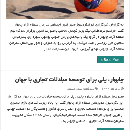
به گزارش خبرگزاری ایرانگردنیوز مدیر امور اجتماعی سازمان منطقه آزاد چابهار
گفت: مراسم قرعه‌کشی لیگ برتر فوتبال ساحلی به‌صورت آنلاین برگزار شد که تیم
منطقه آزاد چابهار در گروه یک با تیم‌های پارس جنوبی بوشهر، شهرداری بندرعباس،
شاهین خزر رودسر رقابت می‌کند. به گزارش روابط عمومی و امور بین‌الملل سازمان
منطقه آزاد چابهار، مهدی آبروش افزود: این مسابقات که از …
Read More »
چابهار، پلی برای توسعه مبادلات تجاری با جهان
برای
۸ مرداد ۱۳۹۹
دیدگاه‌ها
بسته هستند
چابهار،
پلی
مدیرعامل منطقه آزاد چابهار: چابهار، پلی برای توسعه مبادلات تجاری با جهان به گزارش
برای
توسعه
ایرانگردنیوز، مدیرعامل منطقه آزاد چابهار گفت: با ایجاد زیرساخت‌های لازم، بستری
مبادلات
تجاری
مناسب برای توسعه مبادلات تجاری و اتصال شرق کشور و همسایگان به اقتصاد جهانی
با
جهان
از طریق چابهار، فراهم شده است. عبدالرحیم کردی از سال ۱۳۹۵ سکان مدیریت
سازمان منطقه آزاد تجاری – صنعتی چابهار به …