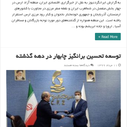
به گزارش ایرانگردنیوز به نقل از خبرگزاری اقتصادی ایران، منطقه آزاد ارس در
چهار بخش منفصل در شمالغرب ایران و نقطه صفر مرزی در مجاورت با کشور‌های
ارمنستان، آذربایجان و جمهوری خودمختار نخجوان و کنار رود مرزی ارس استقرار
یافته است. این منطقه همواره از گذشته‌های دور مورد توجه بازرگانان و مسافران
آسیا ـ اروپا و جاده ابریشم بوده و …
Read More »
توسعه تحسین برانگیز چابهار در دهه گذشته
برای
۱۱ مرداد ۱۳۹۹
دیدگاه‌ها
بسته هستند
توسعه
تحسین
برانگیز
چابهار
در
دهه
گذشته