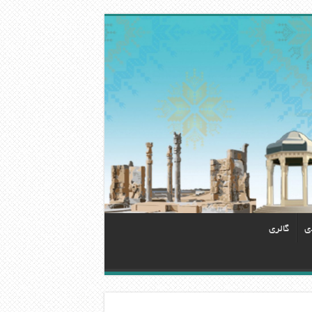
دی
گالری