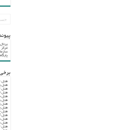
پيوند
پرتال
مرکز ا
سازما
پایگا
برخی 
هتل ا
هتل پ
هتل ا
هتل ل
هتل ه
هتل پ
هتل پ
هتل پ
هتل ف
هتل آ
هتل ه
هتل س
هتل ا