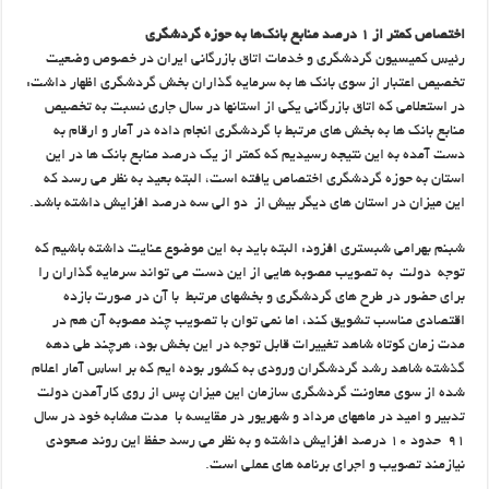
اختصاص کمتر از ۱ درصد منابع بانک‌ها به حوزه گردشگری
رئیس کمیسیون گردشگری و خدمات اتاق بازرگانی ایران در خصوص وضعیت
تخصیص اعتبار از سوی بانک ها به سرمایه گذاران بخش گردشگری اظهار داشت:
در استعلامی که اتاق بازرگانی یکی از استانها در سال جاری نسبت به تخصیص
منابع بانک ها به بخش های مرتبط با گردشگری انجام داده در آمار و ارقام به
دست آمده به این نتیجه رسیدیم که کمتر از یک درصد منابع بانک ها در این
استان به حوزه گردشگری اختصاص یافته است، البته بعید به نظر می رسد که
این میزان در استان های دیگر بیش از دو الی سه درصد افزایش داشته باشد.
شبنم بهرامی شبستری افزود: البته باید به این موضوع عنایت داشته باشیم که
توجه دولت به تصویب مصوبه هایی از این دست می تواند سرمایه گذاران را
برای حضور در طرح های گردشگری و بخشهای مرتبط با آن در صورت بازده
اقتصادی مناسب تشویق کند، اما نمی توان با تصویب چند مصوبه آن هم در
مدت زمان کوتاه شاهد تغییرات قابل توجه در این بخش بود، هرچند طی دهه
گذشته شاهد رشد گردشگران ورودی به کشور بوده ایم که بر اساس آمار اعلام
شده از سوی معاونت گردشگری سازمان این میزان پس از روی کارآمدن دولت
تدبیر و امید در ماههای مرداد و شهریور در مقایسه با مدت مشابه خود در سال
۹۱ حدود ۱۰ درصد افزایش داشته و به نظر می رسد حفظ این روند صعودی
نیازمند تصویب و اجرای برنامه های عملی است.