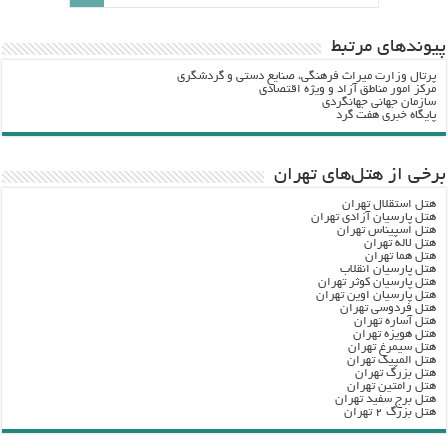
پيوندهاي مرتبط
پرتال وزارت ميراث فرهنگي، صنایع دستی و گردشگري
مرکز امور مناطق آزاد و ویژه اقتصادی
سازمان جهانی جهانگردی
پایگاه خبری هفت گرد
برخی از هتل‌های تهران
هتل استقلال تهران
هتل پارسیان آزادی تهران
هتل اسپیناس تهران
هتل لاله تهران
هتل هما تهران
هتل پارسیان انقلاب
هتل پارسیان کوثر تهران
هتل پارسیان اوین تهران
هتل فردوسی تهران
هتل آساره تهران
هتل هویزه تهران
هتل سیمرغ تهران
هتل المپیک تهران
هتل بزرگ تهران
هتل رامتین تهران
هتل برج سفید تهران
هتل بزرگ ۲ تهران