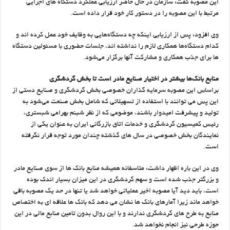
این مصوبه گفت: سازمان در حال حاضر ارزیابی عملکرد دستگاه های اجرایی
مرتبط با این مصوبه را در دستور کار خود قرار داده است.
وی افزود: پس از ارزیابی اینکه چه دستگاه‌هایی به وظایف خود عمل کرده اند و
کدام دستگاه‌ها همکاری لازم را نداشته اند، جلسات حضوری با مسئولین دستگاه
ها برای جذب همکاری و مشارکت آنها برگزار می‌شود.
منابع بانک‌ها بیشتر در اختیار صنایع مادر است تا بخش گردشگری
براساس این مصوبه سرمایه گذاران خصوصی بخش گردشگری و صنایع دستی از
این پس می توانند با استفاده از تسهیلاتی که شامل بخش صنعت می‌شود به
تولید و پیشرفت امیدوار باشند، موضوعی که از نظر شبنم بهرامی شبستری،
رئیس کمیسیون گردشگری و خدمات اتاق بازرگانی ایران به عنوان یکی از
نمایندگان بخش خصوصی در سال های گذشته چندان مورد توجه قرار نگرفته
است.
وی در این باره اظهار داشت: متاسفانه همیشه منابع بانک ها از سوی صنایع مادر
و بزرگتر جذب شده است و سهم گردشگری در این میزان بسیار اندک بوده
است، باید دید آیا مصوبه اخیر عملیاتی خواهد شد یا تنها در حد یک مصوبه باقی
خواهد ماند زیرا آمارهای بانک ها نشان می دهد که بانک ها علاقه ای به اختصاص
منابع به طرح های گردشگری ندارند و با این روال بدون تامین منابع مالی در این
حوزه طرحی نیز انجام نخواهد شد.