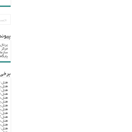
پيوند
پرتال
مرکز ا
سازما
پایگا
برخی 
هتل ا
هتل پ
هتل ا
هتل ل
هتل ه
هتل پ
هتل پ
هتل پ
هتل ف
هتل آ
هتل ه
هتل س
هتل ا