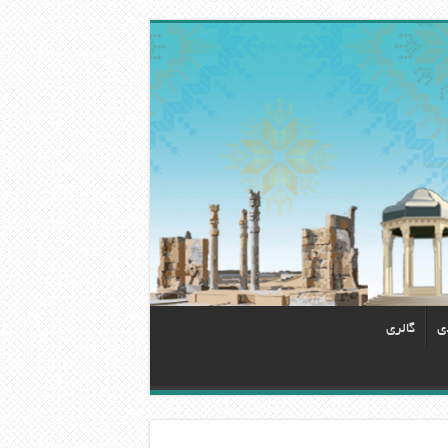
دی
گالری