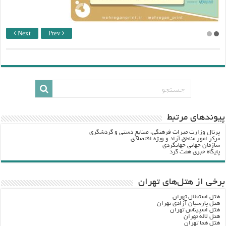
Next
Prev
پيوندهاي مرتبط
پرتال وزارت ميراث فرهنگي، صنایع دستی و گردشگري
مرکز امور مناطق آزاد و ویژه اقتصادی
سازمان جهانی جهانگردی
پایگاه خبری هفت گرد
برخی از هتل‌های تهران
هتل استقلال تهران
هتل پارسیان آزادی تهران
هتل اسپیناس تهران
هتل لاله تهران
هتل هما تهران