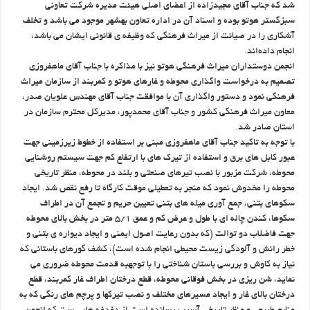
شد که جناب آقای مجیدزاده از اعضای اصلی هیئت مدیره شرکت تعاونی
سبزگستر هوتو بوده و اسناد آن در اداره تعاون بهشهر موجود می باشد و تخلف
آشکاری را در صیانت از میراث فرهنگی که وظیفه ی قانونی ایشان می باشد،
انجام داده‌اند.
انجمن دوستداران میراث فرهنگی هوتو نیز با مذاکره با جناب آقای ماهفروزی
تصمیم به درخواست واگذاری محوطه و غارهای هوتو و کمربند از سازمان میراث
فرهنگی نمود و دستور واگذاری آن با موافقت جناب آقای مهندس علویان صدر،
معاون میراث فرهنگی کشور و جناب آقای محمدپور، مدیرکل محترم سازمان در
استان صادر شد.
با توجه به تاکید جناب آقای ماهفروزی مبنی بر استفاده از خطوط زیرزمینی جهت
عبور کابل های برق و استفاده از تیرک های با ارتفاع کم جهت سیستم روشنایی
محوطه، شرکت مزبور با نصب تیرهای صنعتی و بلند در محوطه، منظر تاریخی
محوطه را مخدوش نمود که منجر به تعطیلی موقت کارگاه تا رفع نقص شد. ایجاد
سکوهای بتنی، جمع آوری میله های بتنی تعیین حریم و تجمع آن در اطراف
سکوها، کندن چاله ای با طول و عرض کم و عمق ۵/۱ متر در بخش بالای محوطه
جهت فاضلاب دو توالت (که بدون رعایت اصول ایمنی و ایجاد دیواره ی بتنی و
خطر رانش و آلودگی زیست محیطی انجام شده است)، کشف گورهای باستانی که
نیاز به کاوش و بررسی باستان شناختی را با توجهبه قدمت محوطه ضروری می
نماید، شن ریزی در بخش فوقانی محوطه، قطع درختان اطراف غار کمربند، قطع
درختان بالای غار و ایجاد مسیرهای مختلف و نصب تیرکها و پرچم های رنگی که به