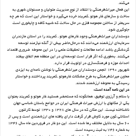
می‌کند.
این فعال میراث‌فرهنگی با انتقاد از نوع مدیریت متولیان و مسئولان شهری به
ساخت و سازهای غار هوتو ـ‌کمربند خرده می‌گیرد و خواستار این است که هر چه
سریعتر از ساختن مجموعه فلزی در حال ساخت که شبیه کافه و چایخوری است
جلوگیری شود.
دوستداران میراث‌فرهنگی وجود غارهای هوتو ـ کمربند را در استان مازندران
سرمایه‌‌ای ارزشمند می‌دانند که درحال‌حاضر بیش از آنکه نیازمند توسعه
گردشگری باشد ادامه مطالعات و تحقیقات علمی را در این محوطه ضروری قلمداد
می‌کنند. به‌طوری که اگر قرار است توسعه‌ای در این منطقه هم اتفاق بیفتد
احداث موزه و فرهنگ‌سازی در اولویت قرار دارد.
شهریور ۱۳۹۰ انجمن دوستداران میراث‌فرهنگی با نوشتن نامه‌ای به ایزدی
معاون میراث‌فرهنگی به طرح مشکلات غارهوتو ـ‌کمربند پرداختند و خواستار
رسیدگی به محوطه‌ ارزشمند شدند.
در این نامه آمده است:
با سلام و آرزوی توفیق، همانگونه که مستحضر هستید غار هوتو و کمربند بعنوان
یکی از مکانهای با ارزش میراث فرهنگی ایران در جوامع باستان شناسی جهان
ناشناخته نیست. این مکان که در سال های ۱۳۲۸ و ۱۳۳۰ توسط کارلتون
استانلی کون مورد کاوش قرار گرفت دارای یافته های ارزشمندی است و پس از
۶۰ سال به دلایل مختلف رها شده است. این دو غار در فروردین ماه سال ۱۳۴۶
به شماره ۷۴۶ به ثبت رسیده است.