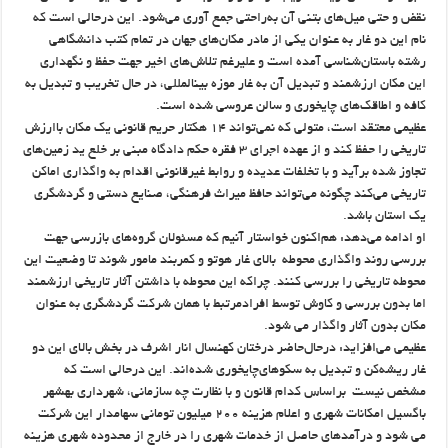
نقض و حتی میل‌های بتنی آن به‌راحتی جمع آوری می‌شود. این درحالی است که
نام این دو غار به عنوان یکی از مادر مکان‌های جهان در تمام کتب دانشگاهی
رشته باستان‌شناسی آمده است و علیرغم تلاش‌های اخیر جهت حفظ و نگهداری
این مکان ارزشمند و تبدیل آن به غار موزه بین‏المللی، در حال تخریب و تبدیل به
کافه و اطاقک‌های چایخوری و سالن عروسی شده است.
عظیمی معتقد است، متولی که نمی‌تواند ۱۴ هکتار حریم قانونی یک مکان باارزش
تاریخی را حفظ کند و از عهده اجرای ۳ فقره حکم دادگاه مبنی بر خلع ید زمین‌های
تجاوز شده برآید و با تخلفات عدیده و روابط غیرقانونی اقدام به واگذاری اماکن
تاریخی می‌کند چگونه می‌تواند حافظ میراث فرهنگی، صنایع دستی و گردشگری
یک استان باشد.
او ادامه می‌دهد: هم‌اکنون خواستار آنیم که مسئولان گروه‌های بازرسی جهت
بررسی روند واگذاری محوطه بالای غار هوتو و کمربند مامور شوند تا وضعیت این
محوطه تاریخی را بررسی کنند. چراکه این محوطه با داشتن آثار تاریخی ارزشمند
اما بدون بررسی و کاوش توسط افرادمرتبط با همان شرکت گردشگری به عنوان
مکان بدون آثار واگذار می شود.
عظیمی می‌افزاید: درحال‌حاضر درختان کهنسال انار اشرف در بخش بالای این دو
غار ریشه‌کن و تبدیل به سکوهای‌چایخوری شده‌اند. این درحالی است که
مشخص نیست براساس کدام قانون و با نظارت چه سازمانی، شهرداری بهشهر
باگسیل امکانات شهری و اعلام هزینه ۲۰۰ میلیون تومانی سهامدار این شرکت
می شود و درآمدهای حاصل از خدمات شهری را در خارج از محدوده شهری هزینه