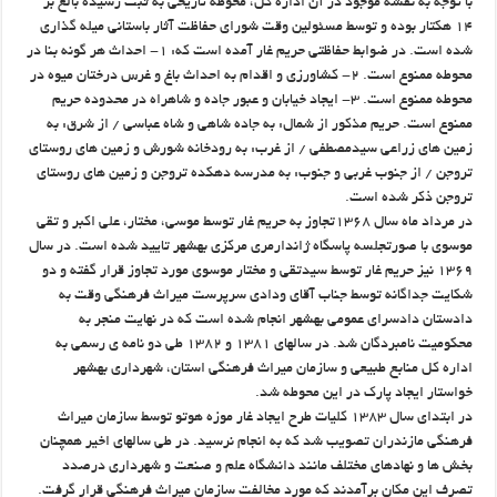
با توجه به نقشه موجود در آن اداره کل، محوطه تاریخی به ثبت رسیده بالغ بر
۱۴ هکتار بوده و توسط مسئولین وقت شورای حفاظت آثار باستانی میله گذاری
شده است. در ضوابط حفاظتی حریم غار آمده است که: ۱- احداث هر گونه بنا در
محوطه ممنوع است. ۲- کشاورزی و اقدام به احداث باغ و غرس درختان میوه در
محوطه ممنوع است. ۳- ایجاد خیابان و عبور جاده و شاهراه در محدوده حریم
ممنوع است. حریم مذکور از شمال: به جاده شاهی و شاه عباسی / از شرق: به
زمین های زراعی سیدمصطفی / از غرب: به رودخانه شورش و زمین های روستای
تروجن / از جنوب غربی و جنوب: به مدرسه دهکده تروجن و زمین های روستای
تروجن ذکر شده است.
در مرداد ماه سال ۱۳۶۸تجاوز به حریم غار توسط موسی، مختار، علی اکبر و تقی
موسوی با صورتجلسه پاسگاه ژاندارمری مرکزی بهشهر تایید شده است. در سال
۱۳۶۹ نیز حریم غار توسط سیدتقی و مختار موسوی مورد تجاوز قرار گفته و دو
شکایت جداگانه توسط جناب آقای ودادی سرپرست میراث فرهنگی وقت به
دادستان دادسرای عمومی بهشهر انجام شده است که در نهایت منجر به
محکومیت نامبردگان شد. در سالهای ۱۳۸۱ و ۱۳۸۲ طی دو نامه ی رسمی به
اداره کل منابع طبیعی و سازمان میراث فرهنگی استان، شهرداری بهشهر
خواستار ایجاد پارک در این محوطه شد.
در ابتدای سال ۱۳۸۳ کلیات طرح ایجاد غار موزه هوتو توسط سازمان میراث
فرهنگی مازندران تصویب شد که به انجام نرسید. در طی سالهای اخیر همچنان
بخش ها و نهادهای مختلف مانند دانشگاه علم و صنعت و شهرداری درصدد
تصرف این مکان برآمدند که مورد مخالفت سازمان میراث فرهنگی قرار گرفت.