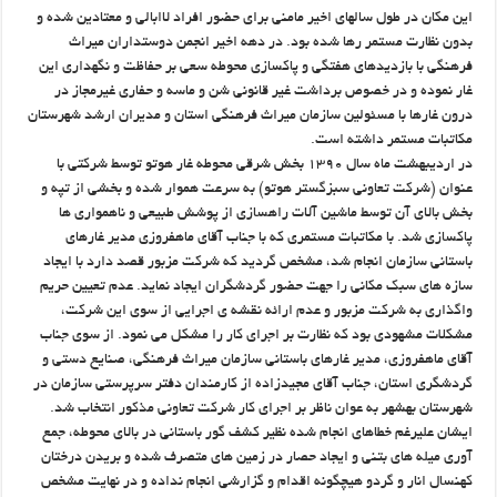
این مکان در طول سالهای اخیر مامنی برای حضور افراد لاابالی و معتادین شده و
بدون نظارت مستمر رها شده بود. در دهه اخیر انجمن دوستداران میراث
فرهنگی با بازدیدهای هفتگی و پاکسازی محوطه سعی بر حفاظت و نگهداری این
غار نموده و در خصوص برداشت غیر قانونی شن و ماسه و حفاری غیرمجاز در
درون غارها با مسئولین سازمان میراث فرهنگی استان و مدیران ارشد شهرستان
مکاتبات مستمر داشته است.
در اردیبهشت ماه سال ۱۳۹۰ بخش شرقی محوطه غار هوتو توسط شرکتی با
عنوان (شرکت تعاونی سبزگستر هوتو) به سرعت هموار شده و بخشی از تپه و
بخش بالای آن توسط ماشین آلات راهسازی از پوشش طبیعی و ناهمواری ها
پاکسازی شد. با مکاتبات مستمری که با جناب آقای ماهفروزی مدیر غارهای
باستانی سازمان انجام شد، مشخص گردید که شرکت مزبور قصد دارد با ایجاد
سازه های سبک مکانی را جهت حضور گردشگران ایجاد نماید. عدم تعیین حریم
واگذاری به شرکت مزبور و عدم ارائه نقشه ی اجرایی از سوی این شرکت،
مشکلات مشهودی بود که نظارت بر اجرای کار را مشکل می نمود. از سوی جناب
آقای ماهفروزی، مدیر غارهای باستانی سازمان میراث فرهنگی، صنایع دستی و
گردشگری استان، جناب آقای مجیدزاده از کارمندان دفتر سرپرستی سازمان در
شهرستان بهشهر به عوان ناظر بر اجرای کار شرکت تعاونی مذکور انتخاب شد.
ایشان علیرغم خطاهای انجام شده نظیر کشف گور باستانی در بالای محوطه، جمع
آوری میله های بتنی و ایجاد حصار در زمین های متصرف شده و بریدن درختان
کهنسال انار و گردو هیچگونه اقدام و گزارشی انجام نداده و در نهایت مشخص