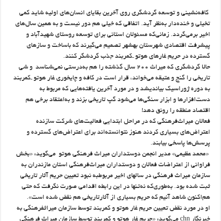
کافه‌نشینی و توسعه گردشگری روی آخرین بقایای انسان‌های اولیه شاید کمی
تخیلی و خنده‌دار به‌نظر آید. اتفاقی که خیلی هم دور نیست و به همین سال‌های
اخیر برمی‌گردد. زمانی‌که مسئولان استانی برای توسعه روستای شهیدآباد و
پیشرفت اقتصادی شهرستان بهشهر تصمیم می‌گیرند که باساخت و سازهای
گسترده در حریم غارهای هوتو ـ‌کمربند جذب گردشگر کنند.
حالا گردشگری که میراث‌ ۲۰۰ سال گذشته را هم به‌درستی نمی‌شناسد و شی
تاریخی را گنج و عتیقه می‌خواند، قرار است در کافه و چایخوری غار هوتو ـ‌کمربند
به دوره ژوراسیک بیاندیشد و در مورد آخرین یافته‌هایی که مربوط به
دست‌افزارها و ابزار سنگی‌ها می‌شود گپ تاریخی بزند و به‌اعتقاد برخی هم
اقتصاد منطقه را رونق دهد!
فعالان میراث‌فرهنگی که در مراحل ابتدایی فعالیت‌های شرکت سازنده
اعتراض‌های بسیاری کردند هنوز نتوانسته‌اند برای اعتراض‌های گسترده و
پرسش‌ها پاسخی بیابند.
«محمد عظیمی» مدیر انجمن دوستداران میراث فرهنگی هوتو می‌گوید: «بخش
فراوانی از اعتراضات فعالان و دوستداران میراث‌فرهنگی استان مازندران به
سازمان میراث فرهنگی در سالهای اخیر مربوطبه نبود تعیین حریم آثار تاریخی
ثبت شده بود. به‌طوری‌که نه‌تنها در این رابطه اقدامی صورت نگرفت که حتی
هم‌اکنون شاهد آنیم که حریم‌ بسیاری از آثارتاریخی هم نقض شده‌ است».
او در مورد نقض تعیین حریم غار هوتو و کمربند توسط سازمان میراثفرهنگی به
خبرنگار chn می‌گوید: «حریم غار هوتو و کمربند توسط سازمان میراث فرهنگی