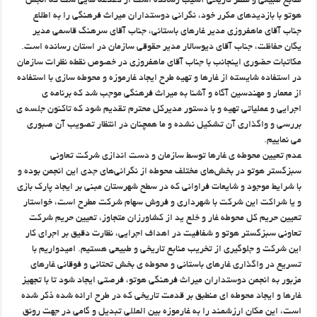
منابع طبیعی و منظر تاریخی آسیب رسانده است از دغدغه هایی ست که انجمن
هوتو با بازدیدهای مکرر خود، نگرانی دوستداران میراث فرهنگی را به اطلاع
جناب آقای ماهفروزی مدیر غارهای باستانی، جناب آقای سرهنگ قاسمی مدیر
یگان حفاظت، جناب آقای دیوسالار مدیر حقوقی سازمان در استان رسانده است.
مکاتبات حضوری اینجانب با جناب آقای ماهفروزی در خصوص نقطه نظرات سازمان
در استفاده شایسته از غارها و تهیه طرح ایجاد غارموزه و محوطه سازی با استفاده
از معمار و مهندسین آگاه و آشنا به میراث فرهنگی موجب شد که برنامه ی
اجرایی و عملیاتی تهیه و با دستور مدیرکل محترم تقدیم شود که تاکنون جلسه ی
بررسی و واگذاری آن تشکیل نشده و ما همچنان در انتظار تصویب آن صبوری
می نماییم.
عدم تعیین محوطه ی غارها توسط سازمان و دست اندازی شرکت تعاونی
سبزگستر هوتو در بخش‌های مختلف محوطه از نگرانی‌های جدی این انجمن بوده و
با شرایط موجود و شایعات فراوانی که در سطح شهرستان مبنی بر ایجاد پارک بازی
و یا شراکت این شرکت با شهرداری و فروش سهام شرکت مطرح است، خواستار
تعیین حریم کل محوطه غار و خلع ید از کشاورزان متجاوز، تعیین حریم شرکت
تعاونی سبزگستر هوتو و شفافیت در اهداف اجرایی، نظارت دقیق بر اجرای کار
این شرکت و جلوگیری از تخریب منابع تاریخی و طبیعی هستیم. امیدواریم با
تسریع در واگذاری غارهای باستانی و محوطه ی بخش تحتانی و فوقانی غارهای
مزبور به انجمن دوستداران میراث فرهنگی هوتو، فرصتی ایجاد شود تا با تجهیز
غارها و ایجاد محوطه ای منطبق بر قدمت تاریخی که در طرح ارائه شده ذکر شده
است، این مکان ارزشمند را به غارموزه بین المللی تبدیل و گامی در جهت رونق