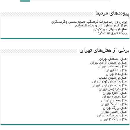
پيوندهاي مرتبط
پرتال وزارت ميراث فرهنگي، صنایع دستی و گردشگري
مرکز امور مناطق آزاد و ویژه اقتصادی
سازمان جهانی جهانگردی
پایگاه خبری هفت گرد
برخی از هتل‌های تهران
هتل استقلال تهران
هتل پارسیان آزادی تهران
هتل اسپیناس تهران
هتل لاله تهران
هتل هما تهران
هتل پارسیان انقلاب
هتل پارسیان کوثر تهران
هتل پارسیان اوین تهران
هتل فردوسی تهران
هتل آساره تهران
هتل هویزه تهران
هتل سیمرغ تهران
هتل المپیک تهران
هتل بزرگ تهران
هتل رامتین تهران
هتل برج سفید تهران
هتل بزرگ ۲ تهران