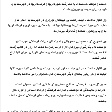
شدند و موظف هستند تا با مشارکت شهرداریها و فرمانداریها در شهرستانهای
خود پذیرای میهمانان نوروزی باشند.
وی اظهار داشت : جهت راهنمایی میهمانان نوروزی در شهرستانها، ادارات و
نمایندگان میراث فرهنگی شهرستانها موظفند با همکاری شهرداری و فرمانداریها
به چاپ بروشور ، نقشه و کاتالوگ بپردازند.
وی تصریح کرد: همچنین مسوولان و نمایندگان میراث فرهنگی شهرستانها
موظفند تا با بکارگیری نیروهای خارج از سازمان به مدت ۱۵ روز در قالب (ماده
۹۳ مدیریت خدمات کشوری) به عنوان راهنمای بناهای تاریخی ، برای آنها ابلاغ
صادر کنند.
وی اظهار داشت : در این جلسه مقرر گردید در بناهای شاخص کلیۀ شهرستانها
تبلیغات و بازاریابی بناهای دیگر شهرستان های همجوار را نیز داشته باشند.
مدیر کل میراث فرهنگی، صنایع دستی و گردشگری استان اصفهان گفت:
ادارات و نمایندگی ها موظفند با ادارات فرهنگ و ارشاد اسلامی و حوزه های
هنری در خصوص فعالیت های جشنواره ای و برنامه های فرهنگی تعامل داشته
باشند.
وی همچنین جمع آوری آمار ورود و خروج و اقامت مسافران را بصورت روزانه به