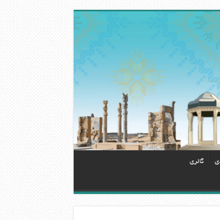
دی
گالری