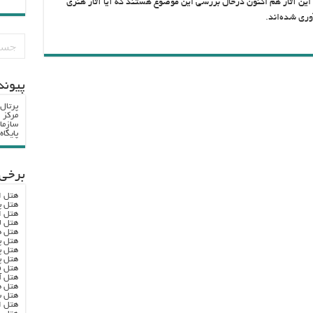
این آثار هم اکنون درحال بررسی این موضوع هستند که آیا آثار هنری
وری شده‌اند.
پيوند
پرتال
مرکز ا
سازما
پایگا
برخی 
هتل ا
هتل پ
هتل ا
هتل ل
هتل ه
هتل پ
هتل پ
هتل پ
هتل ف
هتل آ
هتل ه
هتل س
هتل ا