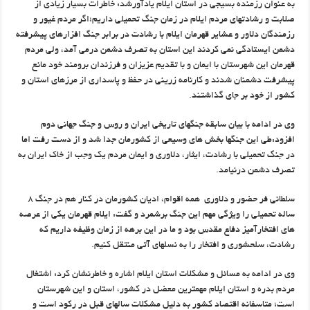
به عنوان رزمنده بسیجی در استان ایلام یادآورشد: خاطرات بسیار زیادی از
صلابت و رشادتهای مردم ایلام در زمان جنگ تحمیلی داریم؛اگر مردم غیور و
رزمندگان دلاور و عشایر قهرمان ایلام با رشادت در برابر جنگ افزارهای پیشرفته
دشمن ایستادگی نمی کردند این استان به تصرف دشمن درمی آمد، ولی مردم
قهرمان این شهرستان با ایمان و با تقدیم عزیزان و فرزندان برومند خود مانع
پیشرفت دشمنان شدند و کارنامه زرینی در حفظ و پاسداری از مرزهای استان و
کشور از خود بر جای گذاشتند.
وی در ادامه با بیان سابقه جنگهای تاریخی ایران و روس و جنگ جهانی دوم
افزود:طی این جنگها بخش های وسیعی از کشورمان جدا شد و از دست رفت اما
در جنگ تحمیلی با رشادت، ایثار، دلاوری و ایمان مردم یک وجب از خاک ایران به
تصرف دشمن درنیامد.
سلطانی فر حضور و دلاوری همه اقوام، ادیان کشورمان در کنار هم در جنگ ۸
ساله تحمیلی را ویژگی مهم این جنگ برشمرد و گفت: ایلام قهرمان یکی از عرصه
های افتخارآمیز دفاع مقدس بود و ما در این برهه از زمان وظیفه داریم که
رشادت، سلحشوری و افتخار را به نسلهای آتی منتقل کنیم.
وی در ادامه به مسائل و مشکلات استان ایلام اشاره و خاطرنشان کرد: اشتغال
مردم بدره و استان ایلام مهمترین معضل در کشور، استان و این شهرستان
است؛ متاسفانه اقتصاد کشور به دلیل مشکلات سالهای قبل در رکود است و