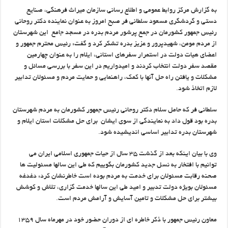
به گزارش مرکز روابط عمومی و اطلاع رسانی سازمان میراث فرهنگی، صنایع
دستی و گردشگری مسعود سلطانی فر صبح امروز به عنوان نماینده دکتر روحانی
رئیس جمهور کشورمان در جمع پرشور مردم بدره در مسجد جامع این شهرستان
از مردم مومن، شهیدپرور و عزیز بدره تشکر کرد و گفت: رئیس محترم جمهور و
اعضای هیات دولت در استمرار سفرهای استانی، ایلام را به عنوان چهارمین
مقصد سفر دولت انتخاب کردند و امیدواریم در این سفر با بررسی مسائل و
مشکلات و یافتن راه حل آنها با کمک، راهنمایی و حمایت مردم و مسئولان تدابیر
لازم اتخاذ شود.
سلطانی فر که حامل سلام دکتر روحانی رئیس جمهور کشورمان به مردم شهرستان
بدره بود قول داد به نمایندگی از سوی ایشان برای حل مشکلات استان ایلام و
شهرستان بدره تدابیر اساسی اندیشیده شود.
وی با بیان اینکه بعد از گذشت ۳۵ سال از حیات جمهوری اسلامی ایران می
توانیم با افتخار به نسل جدید کشورمان بگوییم که طی این سالها مسئولیت ها
صحنه رقابت مسئولان برای خدمت به مردم بوده است خاطرنشان کرد: دغدغه
مسئولان بویژه دولت تدبیر و امید طی این سالها خدمت گزاری، تلاش و کوشش
بیشتر برای حل مشکلات و تامین آسایش و آرامش مردم است.
معاون رئیس جمهور با ذکر خاطره ای از دوران حضور خود در مهرماه سال ۱۳۵۹