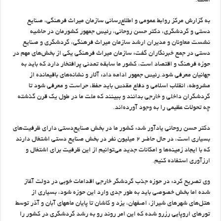
است.
به گزارش مرکز روابط عمومی و اطلاع‌رسانی سازمان میراث فرهنگی، صنایع
دستی و گردشگری، دکتر حسن روحانی، رئیس جمهور کشورمان در حاشیه
نشست معاونان و مدیران ارشد سازمان میراث فرهنگی، گردشگری و صنایع
دستی در جمع خبرنگاران گفت: سازمان میراث فرهنگی یکی از بخش‌های مهم در
حوزه فرهنگ و اقتصاد است، کشور ما سابقه تمدنی پرافتخار دارد که باید به
جهانیان معرفی شود.رئیس جمهور ادامه داد: آثار و نشانه‌های باقیمانده از
مشروطه، انقلاب اسلامی و دفاع مقدس باید حفظ، حراست و معرفی شود تا
گردشگران داخلی و خارجی بدانند و ببینند که ملت ما در طول یک قرن گذشته
چه تحولات عظیمی را به وجود آورده‌اند.
دکتر حسن روحانی یادآور شد: کشور ما در بخش صنایع‌دستی دارای ظرفیت‌های
بسیاری است، در حال حاضر ۲ میلیون نفر در بخش صنایع دستی اشتغال دارند
که با ایجاد زمینه‌ها و امکانات جدید می‌توانیم از این ظرفیت برای اشتغال و
ارزآوری استفاده کنیم.
وی تصریح کرد: در حوزه جذب گردشگر خارجی اقدامات خوبی در دولت آغاز
شده اما بخش خصوصی باید به طور جدی وارد این حوزه شود، بسیاری از
هتل‌های شهرهای شیراز، اصفهان، یزد و کاشان تا پایان ماههای آبان و آذر توسط
تورهای اروپایی رزرو شده که این امر روند رو به رشد گردشگری در کشور را